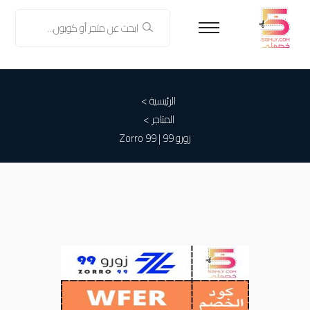
الرئيسية >
المتاجر >
زورو 99 | Zorro 99