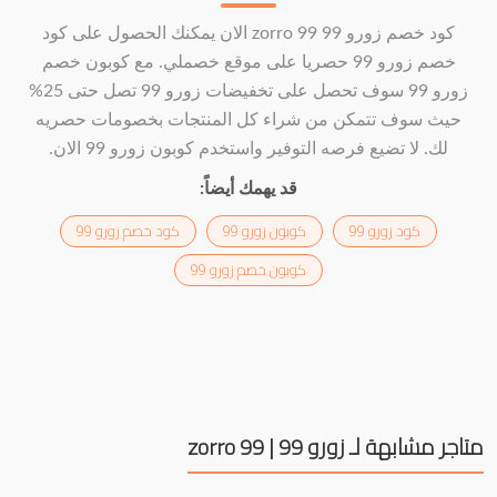
كود خصم زورو 99 zorro 99 الان يمكنك الحصول على كود
خصم زورو 99 حصريا على موقع خصملي. مع كوبون خصم
زورو 99 سوف تحصل على تخفيضات زورو 99 تصل حتى 25%
حيث سوف تتمكن من شراء كل المنتجات بخصومات حصريه
لك. لا تضيع فرصه التوفير واستخدم كوبون زورو 99 الان.
قد يهمك أيضاً:
كود زورو 99
كوبون زورو 99
كود خصم زورو 99
كوبون خصم زورو 99
متاجر مشابهة لـ زورو 99 | zorro 99