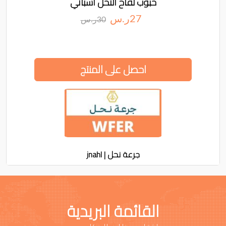
حبوب لقاح النحل اسباني
27ر.س
30ر.س
احصل على المنتج
جرعة نحل | jnahl
القائمة البريدية