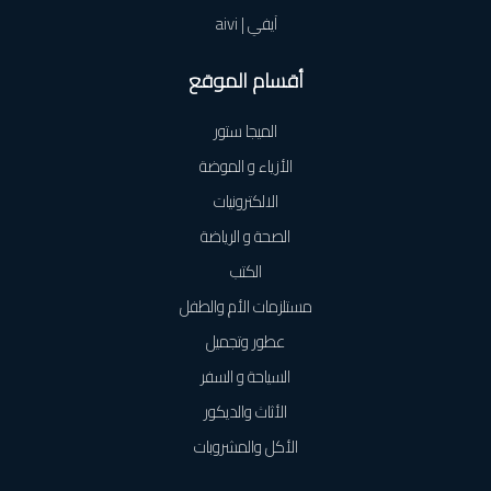
آيفي | aivi
أقسام الموقع
الميجا ستور
الأزياء و الموضة
الالكترونيات
الصحة و الرياضة
الكتب
مستلزمات الأم والطفل
عطور وتجميل
السياحة و السفر
الأثاث والديكور
الأكل والمشروبات