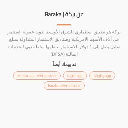
عن بركة | Baraka
بركة هو تطبيق استثماري للشرق الأوسط بدون عمولة. استثمر
في آلاف الأسهم الأمريكية وصناديق الاستثمار المتداولة بمبلغ
ضئيل يصل إلى 1 دولار. الاستثمار. تنظمها سلطة دبي للخدمات
المالية (DFSA)
قد يهمك أيضاً:
برومو البركة
كود البركة
Baraka app referral code
Baraka referral code