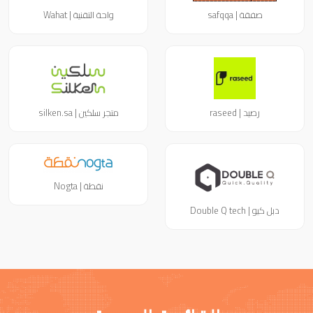
صفقة | safqqa
واحة التقنية | Wahat
رصيد | raseed
متجر سلكين | silken.sa
نقطة | Nogta
دبل كيو | Double Q tech