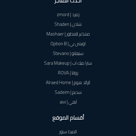
أحدث المتاجر
زمرد | zmord
شادن | Shaden
مشاعر للعطور | Mashaer
اوبشن بي | Option B
ستيفانو | Stevano
سارا ميك اب | Sara Makeup
روڤا | ROVA
الرائد هوم | Alraed Home
سديم | Sadeim
آيفي | aivi
أقسام الموقع
الميجا ستور