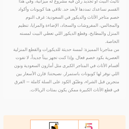
تأثيث البيت أو تجديد ركن فيه مشروع له ميزانية، وفي هذا
القسم نساعدك تمددها لأبعد حد. تلاقي هنا كوبونات وأكواد
خصم متاجر الأثاث والديكور في السعودية: غرف النوم
والمجالس، المفروشات والسجاد، الإضاءة والمرايا، تنظيم
المنزل والمطابخ، وقطع الديكور اللي تعطي البيت لمسته
الخاصة.
من متاجرنا المميزة: لمسة حديثة للديكورات والقطع المنزلية
العصرية بكود خصم فعال. وإذا كنت تجهز بيتاً جديداً، لا تفوت
أقسام الأثاث في المتاجر الكبرى مثل أمازون السعودية ونون
اللي نوفر لها كوبونات باستمرار. نصيحتنا: قارن الأسعار بين
متجرين قبل الشراء، وطبّق الكود على السلة كاملة — الفرق
في قطع الأثاث الكبيرة ممكن يكون بمئات الريالات.