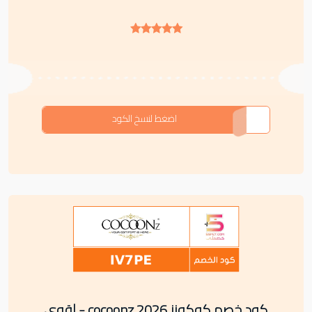
1RRDJ
اضغط لنسخ الكود
كود خصم كوكونز cocoonz 2026 - اقوى