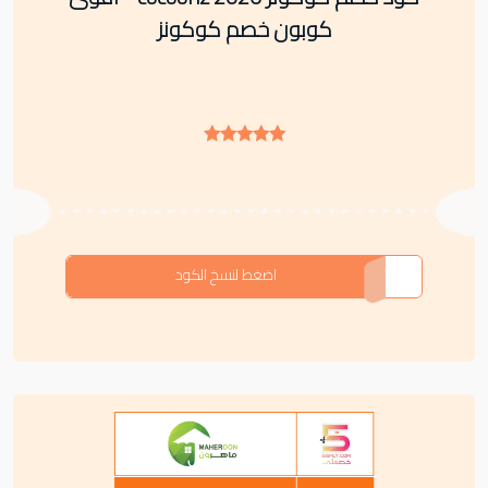
كوبون خصم كوكونز
IV7PE
اضغط لنسخ الكود