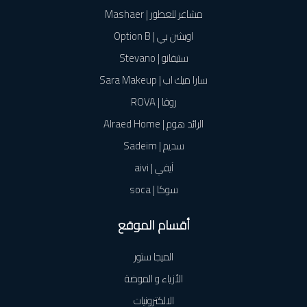
مشاعر للعطور | Mashaer
اوبشن بي | Option B
ستيفانو | Stevano
سارا ميك اب | Sara Makeup
روڤا | ROVA
الرائد هوم | Alraed Home
سديم | Sadeim
آيفي | aivi
سوكا | soca
أقسام الموقع
الميجا ستور
الأزياء و الموضة
الالكترونيات