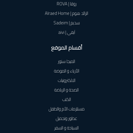
روڤا | ROVA
الرائد هوم | Alraed Home
سديم | Sadeim
آيفي | aivi
أقسام الموقع
الميجا ستور
الأزياء و الموضة
الالكترونيات
الصحة و الرياضة
الكتب
مستلزمات الأم والطفل
عطور وتجميل
السياحة و السفر