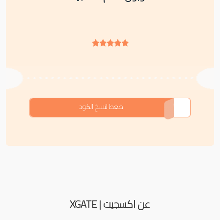
F-3XKB7
اضغط لنسخ الكود
عن اكسجيت | XGATE