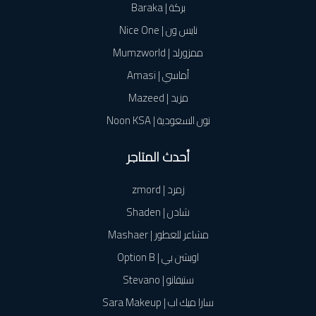
بركة | Baraka
نايس ون | Nice One
ممزورلد | Mumzworld
أماسي | Amasi
مزيد | Mazeed
نون السعودية | Noon KSA
أحدث المتاجر
زمرد | zmord
شادن | Shaden
مشاعر للعطور | Mashaer
اوبشن بي | Option B
ستيفانو | Stevano
سارا ميك اب | Sara Makeup