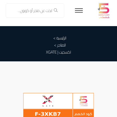
الرئيسية >
المتاجر >
اكسجيت | XGATE