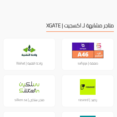
متاجر مشابهة لـ اكسجيت | XGATE
صفقة | safqqa
واحة التقنية | Wahat
رصيد | raseed
متجر سلكين | silken.sa