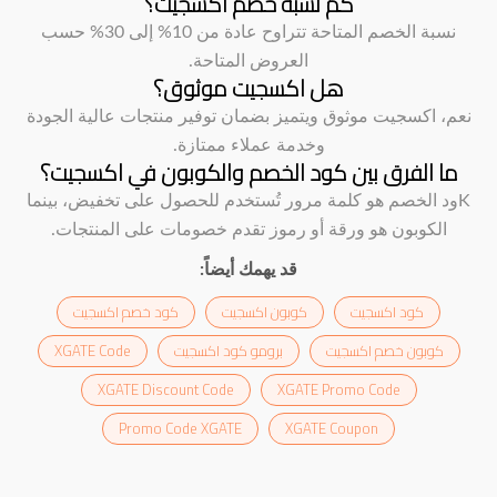
كم نسبة خصم اكسجيت؟
نسبة الخصم المتاحة تتراوح عادة من 10% إلى 30% حسب
العروض المتاحة.
هل اكسجيت موثوق؟
نعم، اكسجيت موثوق ويتميز بضمان توفير منتجات عالية الجودة
وخدمة عملاء ممتازة.
ما الفرق بين كود الخصم والكوبون في اكسجيت؟
Kود الخصم هو كلمة مرور تُستخدم للحصول على تخفيض، بينما
الكوبون هو ورقة أو رموز تقدم خصومات على المنتجات.
قد يهمك أيضاً:
كود اكسجيت
كوبون اكسجيت
كود خصم اكسجيت
كوبون خصم اكسجيت
برومو كود اكسجيت
XGATE Code
XGATE Discount Code
XGATE Promo Code
Promo Code XGATE
XGATE Coupon