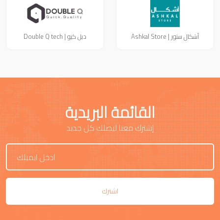
أشكال ستور | Ashkal Store
دبل كيو | Double Q tech
القائمة البريدية
إشترك معنا ليصلك كل جديد
اشترك