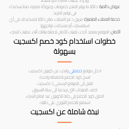
وإجراء عمليات الشراء أمرًا بسيطًا.
عروض دائمية:
دائمًا ما يوفر المتجر خصومات وعروضًا مميزة، مما يساعدك
في توفير المزيد.
خدمة العملاء المتميزة:
فريق دعم العملاء متاح دائمًا لمساعدتك في أي
استفسارات أو مشكلات تواجهها.
الأمان:
الموقع يعتمد أحدث تقنيات الأمان لحماية بياناتك أثناء عمليات الشراء.
خطوات استخدام كود خصم اكسجيت
بسهولة
ادخل موقع
خصملي
وابحث عن كوبون اكسجيت.
انسخ كود الخصم باضغطة واحدة.
انتقل الى الموقع الرسمي لـ اكسجيت.
اضف المنتجات التي تريدها الى سلة التسوق.
الصق كود الخصم في خانة الكوبون عند اتمام الشراء.
استمتع بالخصم الفوري على طلبك.
نبذة شاملة عن اكسجيت