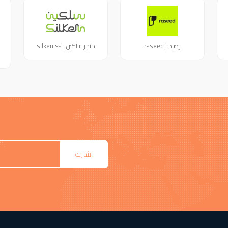
رصيد | raseed
متجر سلكين | silken.sa
اشترك