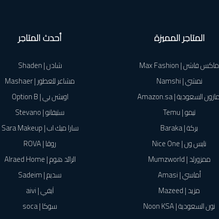
المتاجر المميزة
أحدث المتاجر
ماكس فاشن | Max Fashion
شادن | Shaden
نمشي | Namshi
مشاعر للعطور | Mashaer
ازون السعودية | Amazon.sa
اوبشن بي | Option B
تيمو | Temu
ستيفانو | Stevano
بركة | Baraka
سارا ميك اب | Sara Makeup
نايس ون | Nice One
روڤا | ROVA
ممزورلد | Mumzworld
الرائد هوم | Alraed Home
أماسي | Amasi
سديم | Sadeim
مزيد | Mazeed
آيفي | aivi
نون السعودية | Noon KSA
سوكا | soca