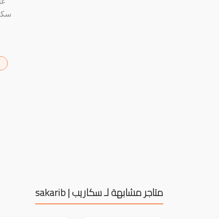
عل
ك
متاجر مشابهة لـ سكاريب | sakarib