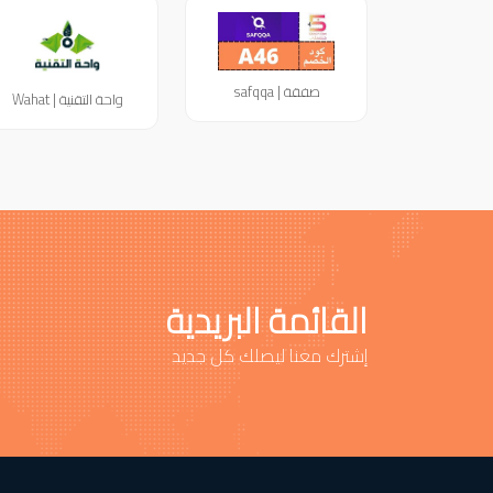
صفقة | safqqa
واحة التقنية | Wahat
القائمة البريدية
إشترك معنا ليصلك كل جديد