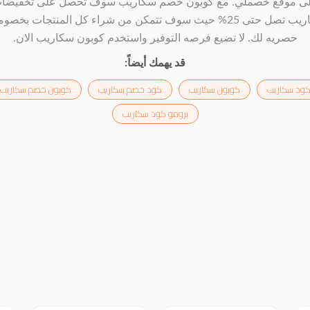
ى موقع خصملي. مع كوبون خصم سكاريب سوف تحصل على تخفيضا
سكاريب تصل حتى 25% حيث سوف تتمكن من شراء كل المنتجات بخصو
حصريه لك. لا تضيع فرصه التوفير واستخدم كوبون سكاريب الان.
قد يهمك أيضاً:
ود سكاريب
كوبون سكاريب
كود خصم سكاريب
كوبون خصم سكاريب
برومو كود سكاريب