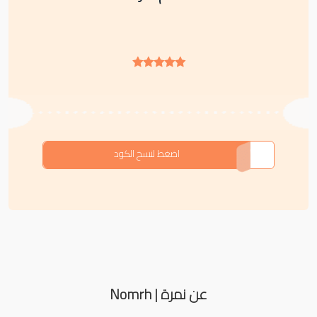
S4HCE
اضغط لنسخ الكود
عن نمرة | Nomrh