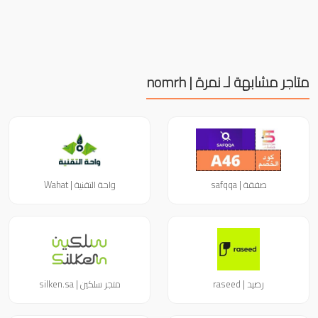
متاجر مشابهة لـ نمرة | nomrh
صفقة | safqqa
واحة التقنية | Wahat
رصيد | raseed
متجر سلكين | silken.sa