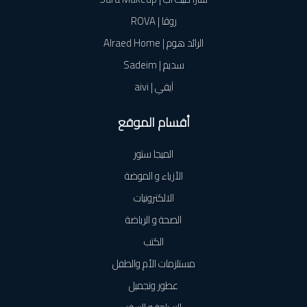
روڤا | ROVA
الرائد هوم | Alraed Home
سديم | Sadeim
آيفي | aivi
أقسام الموقع
الميجا ستور
الأزياء و الموضة
الالكترونيات
الصحة و الرياضة
الكتب
مستلزمات الأم والطفل
عطور وتجميل