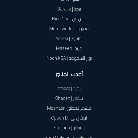
بركة | Baraka
نايس ون | Nice One
ممزورلد | Mumzworld
أماسي | Amasi
مزيد | Mazeed
نون السعودية | Noon KSA
أحدث المتاجر
زمرد | zmord
شادن | Shaden
مشاعر للعطور | Mashaer
اوبشن بي | Option B
ستيفانو | Stevano
سارا ميك اب | Sara Makeup