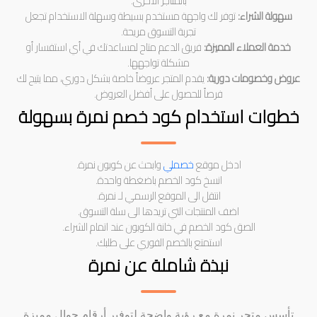
بالمتاجر الأخرى.
سهولة الشراء:
توفر لك واجهة مستخدم بسيطة وسهلة الاستخدام تجعل
تجربة التسوق مريحة.
خدمة العملاء المميزة:
فريق الدعم متاح لمساعدتك في أي استفسار أو
مشكلة تواجهها.
عروض وخصومات دورية:
يقدم المتجر عروضاً خاصة بشكل دوري، مما يتيح لك
فرصاً للحصول على أفضل العروض.
خطوات استخدام كود خصم نمرة بسهولة
ادخل موقع
خصملي
وابحث عن كوبون نمرة.
انسخ كود الخصم باضغطة واحدة.
انتقل الى الموقع الرسمي لـ نمرة.
اضف المنتجات التي تريدها الى سلة التسوق.
الصق كود الخصم في خانة الكوبون عند اتمام الشراء.
استمتع بالخصم الفوري على طلبك.
نبذة شاملة عن نمرة
تأسس متجر نمرة مع رؤية واضحة لتوفير أرقام جوال مميزة