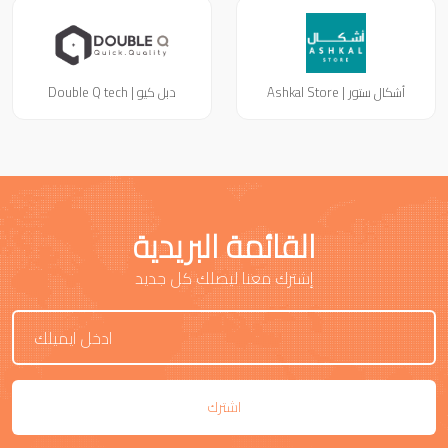
أشكال ستور | Ashkal Store
دبل كيو | Double Q tech
القائمة البريدية
إشترك معنا ليصلك كل جديد
اشترك