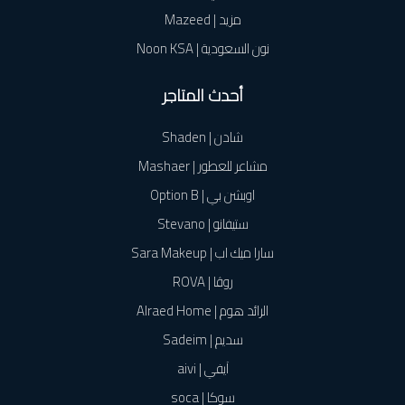
مزيد | Mazeed
نون السعودية | Noon KSA
أحدث المتاجر
شادن | Shaden
مشاعر للعطور | Mashaer
اوبشن بي | Option B
ستيفانو | Stevano
سارا ميك اب | Sara Makeup
روڤا | ROVA
الرائد هوم | Alraed Home
سديم | Sadeim
آيفي | aivi
سوكا | soca