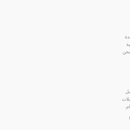
دة
ية
شحن
مل
يلات
م.