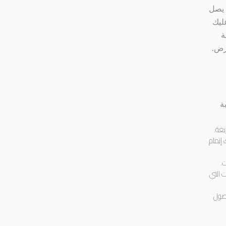
 يصل
عليك
ة
رض.
ة
يعة.
إتمام
ت.
التي
حصول