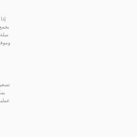
إذا
يجمع 
سلة 
وموفر
تسعى 
يمك
عملية