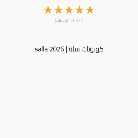
★
★
★
★
★
5 / 5 (2 التقييمات)
كوبونات سلة | salla 2026