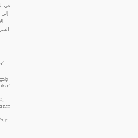
في ال
ال
الشر
تُ
واجه
خدمات 
إد
دعم فن
عروض