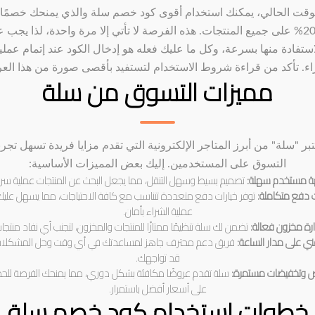
وقت الحالي، يمكنك استخدام أقوى كود خصم سلة والذي يمنحك خصمًا
إلى 20% على جميع المنتجات. هذه الفرصة لا تأتي إلا مرة واحدة، لذا يجب 
استفادة منها بسرعة، وكل ما عليك فعله هو إدخال الكود عند إتمام عملي
اء. تأكد من قراءة شروط الاستخدام لتستفيد بأقصى صورة من هذا الع
مميزات التسوق من سلة
عتبر "سلة" من أبرز المتاجر الإلكترونية التي تقدم مزايا فريدة تسهل تجرب
التسوق على المستخدمين. إليك بعض المميزات الأساسية:
ة مستخدم سهلة:
تصميم بسيط وسهل التنقل، مما يجعل البحث عن المنتجات عملية سر
دفع متكاملة:
توفر خيارات دفع متعددة تتناسب مع كافة الاحتياجات، مما يسهل عليك 
عملية الشراء بأمان.
ارة مخزون فعالة:
تضمن لك سلة تنظيمًا ممتازًا للمنتجات والمخزون، لتجنب أي نفاد منتجا
ي على مدار الساعة:
فريق دعم محترف جاهز لمساعدتك في أي وقت وحل المشكلات 
قد تواجهك.
 وتخفيضات مستمرة:
سلة تقدم عروضًا مكافئة بشكل دوري، مما يمنحك الفرصة لل
على أسعار أفضل باستمرار.
خطوات استخدام كود خصم سلة