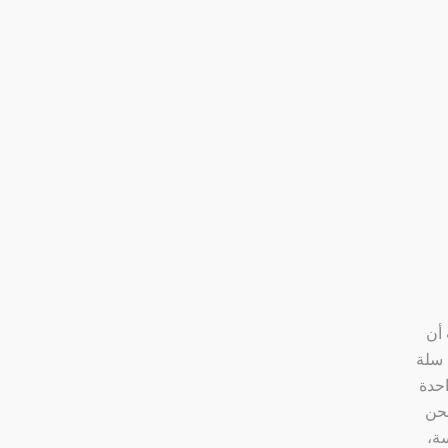
أن
 سلة
احدة
شحن
ة،