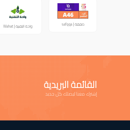
صفقة | safqqa
واحة التقنية | Wahat
القائمة البريدية
إشترك معنا ليصلك كل جديد