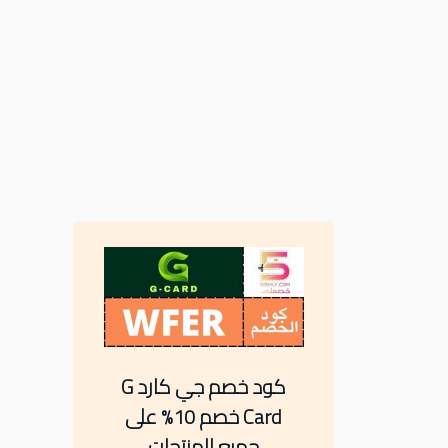
كود خصم جي كارد G
Card خصم 10% على
جميع المنتجات