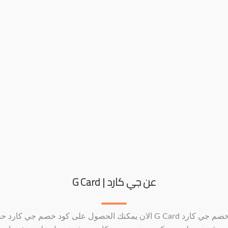
عن جي كارد | G Card
كود خصم جي كارد G Card الان يمكنك الحصول على كود خصم جي كارد 