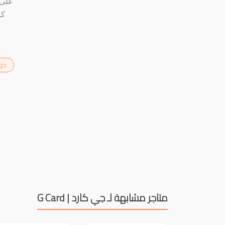
على 
كو
متاجر مشابهة لـ جي كارد | G Card