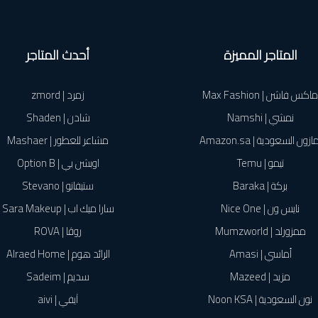
المتاجر المميزة
أحدث المتاجر
ماكس فاشن | Max Fashion
زمرد | zmord
نمشي | Namshi
شادن | Shaden
ازون السعودية | Amazon.sa
مشاعر للعطور | Mashaer
تيمو | Temu
اوبشن بي | Option B
بركة | Baraka
ستيفانو | Stevano
نايس ون | Nice One
سارا ميك اب | Sara Makeup
ممزورلد | Mumzworld
روڤا | ROVA
أماسي | Amasi
الرائد هوم | Alraed Home
مزيد | Mazeed
سديم | Sadeim
نون السعودية | Noon KSA
آيفي | aivi