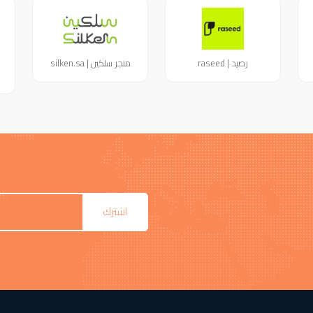
رصيد | raseed
متجر سلكين | silken.sa
اشترك