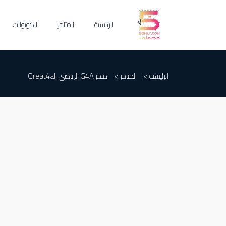
الرئيسية
المتاجر
الكوبونات
الرئيسية >
المتاجر >
متجر G4A الرياضي Great4all