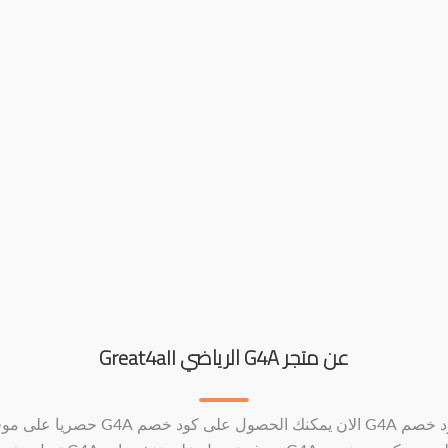
عن متجر G4A الرياضي Great4all
كود خصم G4A الان يمكنك الحصول على كود خصم G4A حصريا ع