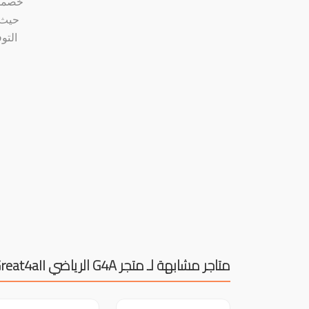
حيث 
متاجر مشابهة لـ متجر G4A الرياضي Great4all