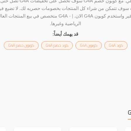
سوف تتمكن من شراء كل المنتجات بخصومات حصريه لك. لا تضيع ف
التوفير واستخدم كوبون G4A الان. | - G4A متخصص في بيع المنتجات ا
الرياضية وغيرها.
قد يهمك أيضاً:
كود G4A
كوبون G4A
كود خصم G4A
كوبون خصم G4A