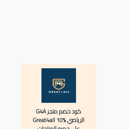
كود خصم متجر G4A
الرياضي Great4all 10%
على جميع المنتجات