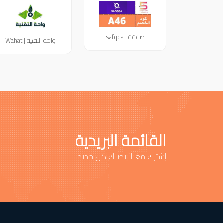
صفقة | safqqa
واحة التقنية | Wahat
القائمة البريدية
إشترك معنا ليصلك كل جديد