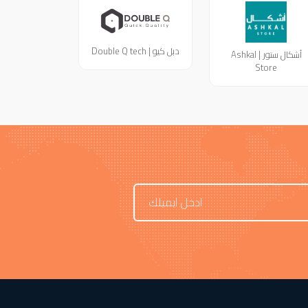
دبل كيو | Double Q tech
أشكال ستور | Ashkal
Store