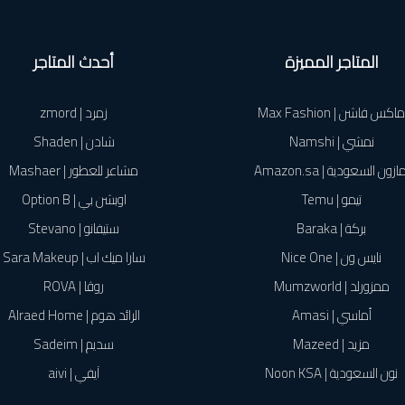
المتاجر المميزة
أحدث المتاجر
ماكس فاشن | Max Fashion
زمرد | zmord
نمشي | Namshi
شادن | Shaden
ازون السعودية | Amazon.sa
مشاعر للعطور | Mashaer
تيمو | Temu
اوبشن بي | Option B
بركة | Baraka
ستيفانو | Stevano
نايس ون | Nice One
سارا ميك اب | Sara Makeup
ممزورلد | Mumzworld
روڤا | ROVA
أماسي | Amasi
الرائد هوم | Alraed Home
مزيد | Mazeed
سديم | Sadeim
نون السعودية | Noon KSA
آيفي | aivi