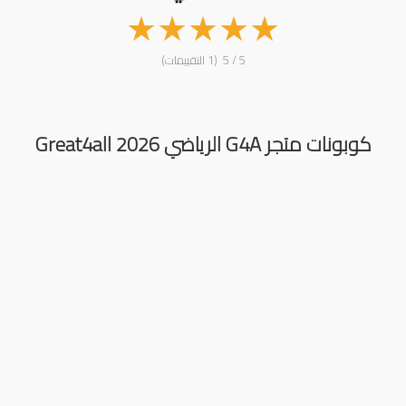
★
★
★
★
★
5 / 5 (1 التقييمات)
كوبونات متجر G4A الرياضي Great4all 2026