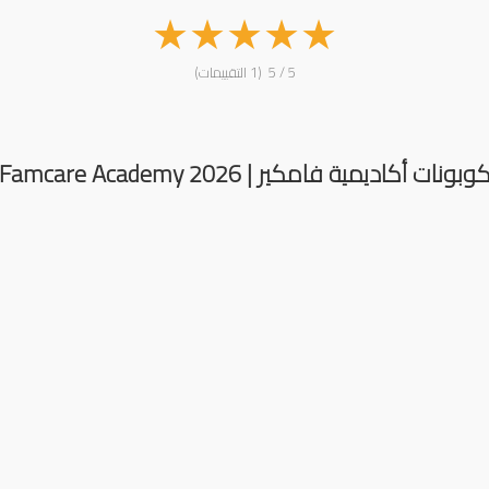
★
★
★
★
★
5 / 5 (1 التقييمات)
وبونات أكاديمية فامكير | Famcare Academy 2026