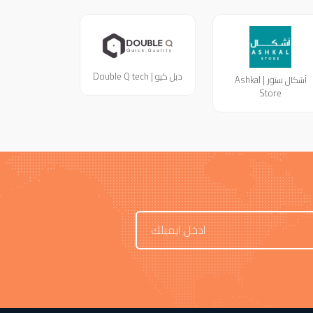
دبل كيو | Double Q tech
أشكال ستور | Ashkal
Store