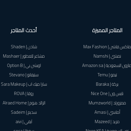
المتاجر المميزة
أحدث المتاجر
ماكس فاشن | Max Fashion
شادن | Shaden
نمشي | Namshi
مشاعر للعطور | Mashaer
ازون السعودية | Amazon.sa
اوبشن بي | Option B
تيمو | Temu
ستيفانو | Stevano
بركة | Baraka
سارا ميك اب | Sara Makeup
نايس ون | Nice One
روڤا | ROVA
ممزورلد | Mumzworld
الرائد هوم | Alraed Home
أماسي | Amasi
سديم | Sadeim
مزيد | Mazeed
آيفي | aivi
نون السعودية | Noon KSA
سوكا | soca