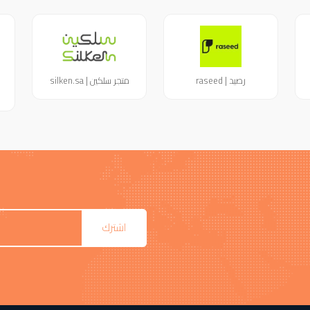
رصيد | raseed
متجر سلكين | silken.sa
اشترك