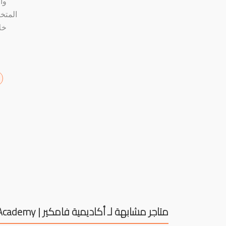
وا
المتخ
خل
متاجر مشابهة لـ أكاديمية فامكير | Famcare Academy