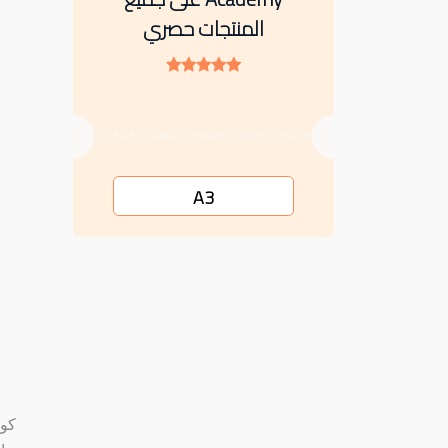
المنتجات حصري
A3
كود