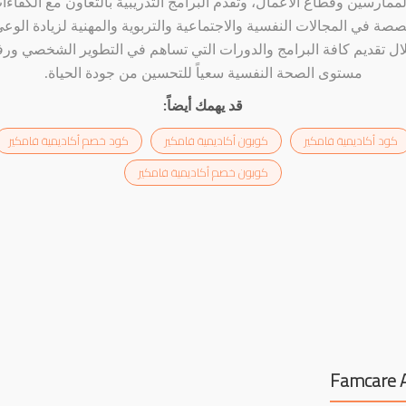
لممارسين وقطاع الأعمال، وتقدم البرامج التدريبية بالتعاون مع الكفاءا
صصة في المجالات النفسية والاجتماعية والتربوية والمهنية لزيادة الوع
ال تقديم كافة البرامج والدورات التي تساهم في التطوير الشخصي ورف
مستوى الصحة النفسية سعياً للتحسين من جودة الحياة.
قد يهمك أيضاً:
كود أكاديمية فامكير
كوبون أكاديمية فامكير
كود خصم أكاديمية فامكير
كوبون خصم أكاديمية فامكير