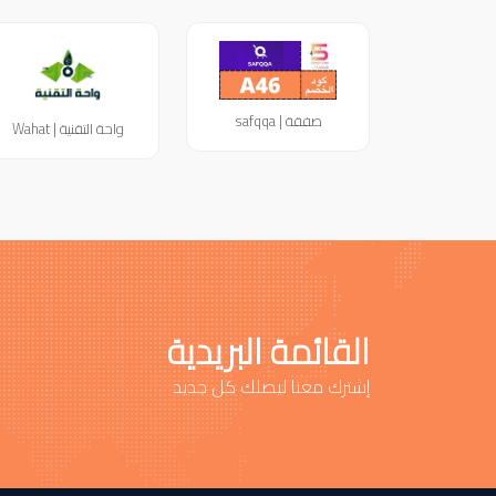
صفقة | safqqa
واحة التقنية | Wahat
القائمة البريدية
إشترك معنا ليصلك كل جديد