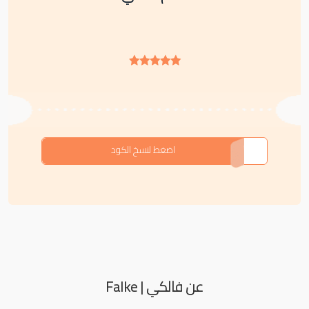
AA8
اضغط لنسخ الكود
عن فالكي | Falke