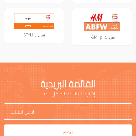
ستايلي | STYLI
اتش اند ام | H&M
القائمة البريدية
إشترك معنا ليصلك كل جديد
اشترك