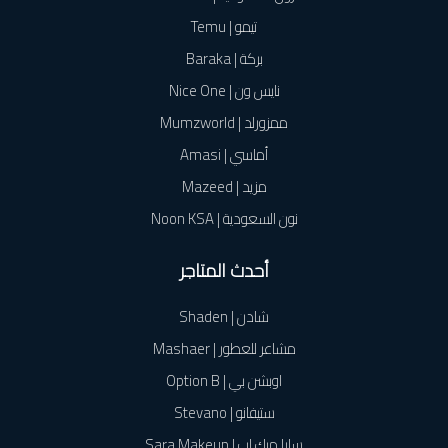
تيمو | Temu
بركة | Baraka
نايس ون | Nice One
ممزورلد | Mumzworld
أماسي | Amasi
مزيد | Mazeed
نون السعودية | Noon KSA
أحدث المتاجر
شادن | Shaden
مشاعر للعطور | Mashaer
اوبشن بي | Option B
ستيفانو | Stevano
سارا ميك اب | Sara Makeup