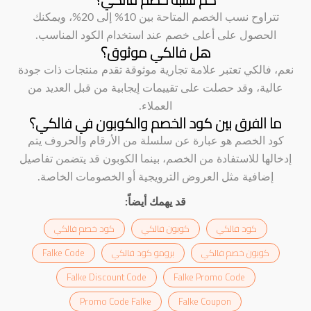
تتراوح نسب الخصم المتاحة بين 10% إلى 20%، ويمكنك
الحصول على أعلى خصم عند استخدام الكود المناسب.
هل فالكي موثوق؟
نعم، فالكي تعتبر علامة تجارية موثوقة تقدم منتجات ذات جودة
عالية، وقد حصلت على تقييمات إيجابية من قبل العديد من
العملاء.
ما الفرق بين كود الخصم والكوبون في فالكي؟
كود الخصم هو عبارة عن سلسلة من الأرقام والحروف يتم
إدخالها للاستفادة من الخصم، بينما الكوبون قد يتضمن تفاصيل
إضافية مثل العروض الترويجية أو الخصومات الخاصة.
قد يهمك أيضاً:
كود فالكي
كوبون فالكي
كود خصم فالكي
كوبون خصم فالكي
برومو كود فالكي
Falke Code
Falke Discount Code
Falke Promo Code
Promo Code Falke
Falke Coupon