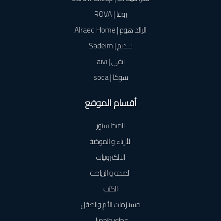
روڤا | ROVA
الرائد هوم | Alraed Home
سديم | Sadeim
آيفي | aivi
سوكا | soca
أقسام الموقع
الميجا ستور
الأزياء و الموضة
الالكترونيات
الصحة و الرياضة
الكتب
مستلزمات الأم والطفل
عطور وتجميل