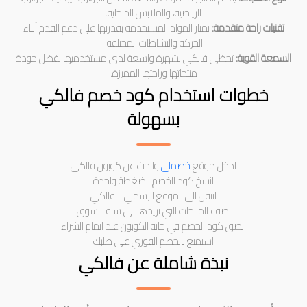
الرياضية، والملابس الداخلية.
تقنيات راحة متقدمة:
تمتاز المواد المستخدمة بقدرتها على دعم القدم أثناء
الحركة والنشاطات المختلفة.
السمعة القوية:
تحظى فالكي بشهرة واسعة لدى مستخدميها بفضل جودة
منتجاتها وراحتها المميزة.
خطوات استخدام كود خصم فالكي
بسهولة
ادخل موقع
خصملي
وابحث عن كوبون فالكي
انسخ كود الخصم باضغطة واحدة
انتقل الى الموقع الرسمي لـ فالكي
اضف المنتجات التي تريدها الى سلة التسوق
الصق كود الخصم في خانة الكوبون عند اتمام الشراء
استمتع بالخصم الفوري على طلبك
نبذة شاملة عن فالكي