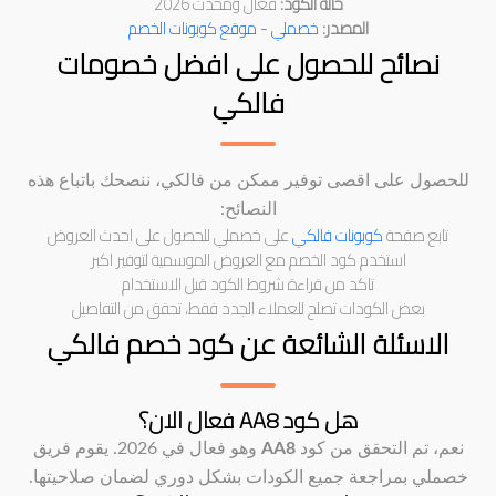
حالة الكود:
فعال ومحدث 2026
المصدر:
خصملي - موقع كوبونات الخصم
نصائح للحصول على افضل خصومات
فالكي
للحصول على اقصى توفير ممكن من فالكي، ننصحك باتباع هذه
النصائح:
تابع صفحة
كوبونات فالكي
على خصملي للحصول على احدث العروض
استخدم كود الخصم مع العروض الموسمية لتوفير اكبر
تاكد من قراءة شروط الكود قبل الاستخدام
بعض الكودات تصلح للعملاء الجدد فقط، تحقق من التفاصيل
الاسئلة الشائعة عن كود خصم فالكي
هل كود AA8 فعال الان؟
نعم، تم التحقق من كود
AA8
وهو فعال في 2026. يقوم فريق
خصملي بمراجعة جميع الكودات بشكل دوري لضمان صلاحيتها.