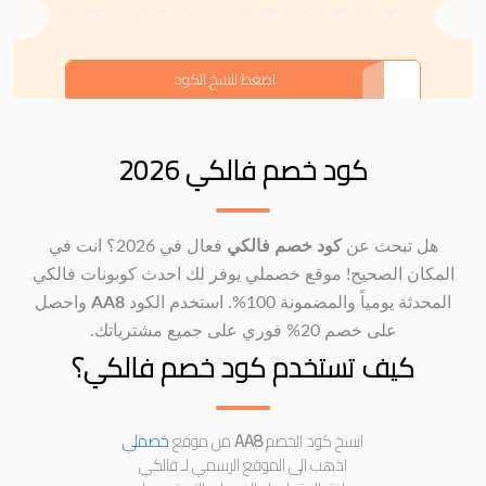
AA8
اضغط لنسخ الكود
كود خصم فالكي 2026
هل تبحث عن
كود خصم فالكي
فعال في 2026؟ انت في
المكان الصحيح! موقع خصملي يوفر لك احدث كوبونات فالكي
المحدثة يومياً والمضمونة 100%. استخدم الكود
AA8
واحصل
على خصم 20% فوري على جميع مشترياتك.
كيف تستخدم كود خصم فالكي؟
انسخ كود الخصم
AA8
من موقع
خصملي
اذهب الى الموقع الرسمي لـ فالكي