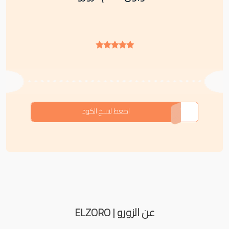
F-05E1G
اضغط لنسخ الكود
عن الزورو | ELZORO