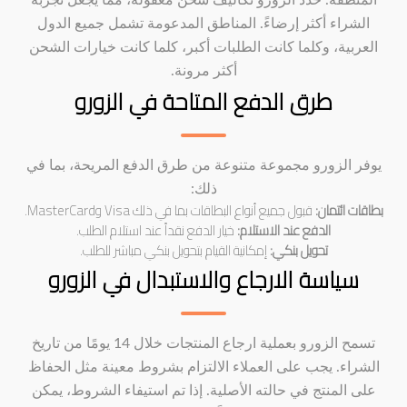
المنطقة. حدد الزورو تكاليف شحن معقولة، مما يجعل تجربة
الشراء أكثر إرضاءً. المناطق المدعومة تشمل جميع الدول
العربية، وكلما كانت الطلبات أكبر، كلما كانت خيارات الشحن
أكثر مرونة.
طرق الدفع المتاحة في الزورو
يوفر الزورو مجموعة متنوعة من طرق الدفع المريحة، بما في
ذلك:
بطاقات ائتمان:
قبول جميع أنواع البطاقات بما في ذلك Visa وMasterCard.
الدفع عند الاستلام:
خيار الدفع نقداً عند استلام الطلب.
تحويل بنكي:
إمكانية القيام بتحويل بنكي مباشر للطلب.
سياسة الارجاع والاستبدال في الزورو
تسمح الزورو بعملية ارجاع المنتجات خلال 14 يومًا من تاريخ
الشراء. يجب على العملاء الالتزام بشروط معينة مثل الحفاظ
على المنتج في حالته الأصلية. إذا تم استيفاء الشروط، يمكن