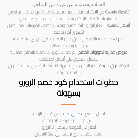
العملاء يفضلونه عن غيره من المتاجر:
تشكيلة واسعة من المنتجات:
يوفر الزورو مجموعة كبيرة من حسابات روبلكس
ومستلزمات الألعاب الإلكترونية مما يضمن وجود شيء للجميع.
أسعار تنافسية:
أسعار الزورو دائمًا مميزة وتناسب مختلف الميزانيات، مما يجعل
التسوق أكثر جاذبية.
دعم العملاء الممتاز:
يعمل فريق دعم العملاء على حل أي مشكلة قد
تواجهها بسرعة وفعالية.
عروض حصرية لكوبونات الخصم:
يتم تحديث كوبونات الخصم بانتظام، مما يتيح
للعميل الحصول على أفضل الصفقات.
تجربة تسوق مريحة:
يوفر المتجر واجهة سهلة الاستخدام تجعل عملية التسوق
سلسة ومريحة.
خطوات استخدام كود خصم الزورو
بسهولة
ادخل موقع
خصملي
وابحث عن كوبون الزورو.
انسخ كود الخصم بضغطه واحدة.
انتقل الى الموقع الرسمي لـ الزورو.
اضف المنتجات التي تريدها الى سلة التسوق.