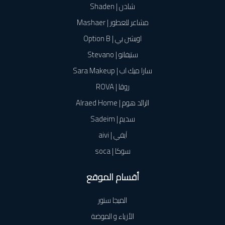
شادن | Shaden
مشاعر للعطور | Mashaer
اوبشن بي | Option B
ستيفانو | Stevano
سارا ميك اب | Sara Makeup
روڤا | ROVA
الرائد هوم | Alraed Home
سديم | Sadeim
آيفي | aivi
سوكا | soca
أقسام الموقع
الميجا ستور
الأزياء و الموضة