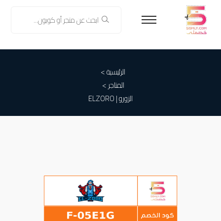
الرئيسية >
المتاجر >
الزورو | ELZORO