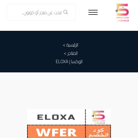
الرئيسية >
المتاجر >
الوكسا | ELOXA