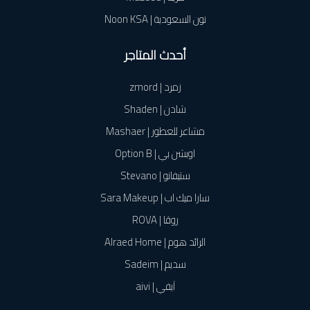
نون السعودية | Noon KSA
أحدث المتاجر
زمرد | zmord
شادن | Shaden
مشاعر للعطور | Mashaer
اوبشن بي | Option B
ستيفانو | Stevano
سارا ميك اب | Sara Makeup
روڤا | ROVA
الرائد هوم | Alraed Home
سديم | Sadeim
آيفي | aivi