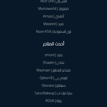
نايس ون | Nice One
ممزورلد | Mumzworld
أماسي | Amasi
مزيد | Mazeed
نون السعودية | Noon KSA
أحدث المتاجر
زمرد | zmord
شادن | Shaden
مشاعر للعطور | Mashaer
اوبشن بي | Option B
ستيفانو | Stevano
سارا ميك اب | Sara Makeup
روڤا | ROVA