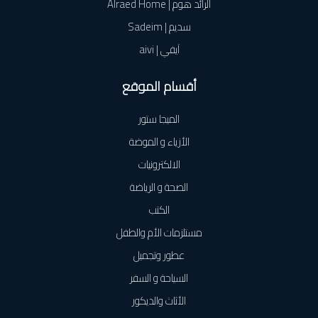
الرائد هوم | Alraed Home
سديم | Sadeim
آيفي | aivi
أقسام الموقع
الميجا ستور
الأزياء و الموضة
الالكترونيات
الصحة و الرياضة
الكتب
مستلزمات الأم والطفل
عطور وتجميل
السياحة و السفر
الأثاث والديكور