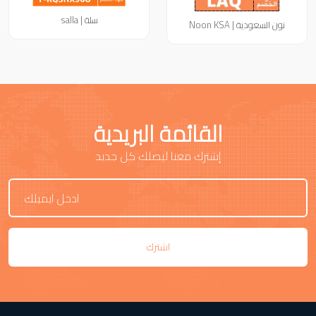
سلة | salla
نون السعودية | Noon KSA
القائمة البريدية
إشترك معنا ليصلك كل جديد
اشترك