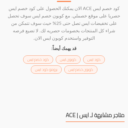
كود خصم ايس ACE الان يمكنك الحصول على كود خصم ايس
حصريا على موقع خصملي. مع كوبون خصم ايس سوف تحصل
على تخفيضات ايس تصل حتى 25% حيث سوف تتمكن من
شراء كل المنتجات بخصومات حصريه لك. لا تضيع فرصه
التوفير واستخدم كوبون ايس الان.
قد يهمك أيضاً:
كود ايس
كوبون ايس
كود خصم ايس
كوبون خصم ايس
برومو كود ايس
متاجر مشابهة لـ ايس | ACE