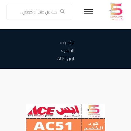
الرئيسية >
المتاجر >
ايس | ACE