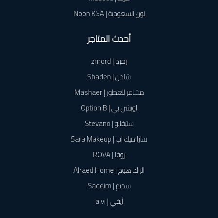
نون السعودية | Noon KSA
أحدث المتاجر
زمرد | zmord
شادن | Shaden
مشاعر للعطور | Mashaer
اوبشن بي | Option B
ستيفانو | Stevano
سارا ميك اب | Sara Makeup
روڤا | ROVA
الرائد هوم | Alraed Home
سديم | Sadeim
آيفي | aivi