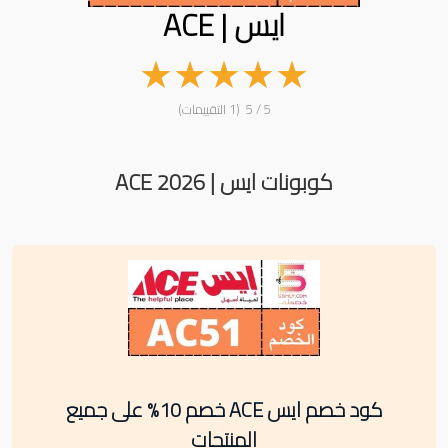
ايس | ACE
★
★
★
★
★
5 / 5 (1 التقييمات)
كوبونات ايس | ACE 2026
كود خصم ايس ACE خصم 10% على جميع
المنتجات