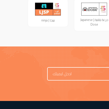
جرعة يابانية | Japanese
نينجا | ninja
Dose