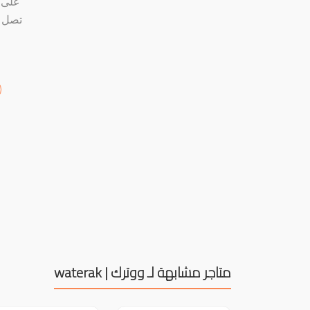
على 
متاجر مشابهة لـ ووترك | waterak