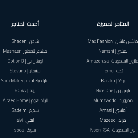
المتاجر المميزة
أحدث المتاجر
ماكس فاشن | Max Fashion
شادن | Shaden
نمشي | Namshi
مشاعر للعطور | Mashaer
ازون السعودية | Amazon.sa
اوبشن بي | Option B
تيمو | Temu
ستيفانو | Stevano
بركة | Baraka
سارا ميك اب | Sara Makeup
نايس ون | Nice One
روڤا | ROVA
ممزورلد | Mumzworld
الرائد هوم | Alraed Home
أماسي | Amasi
سديم | Sadeim
مزيد | Mazeed
آيفي | aivi
نون السعودية | Noon KSA
سوكا | soca