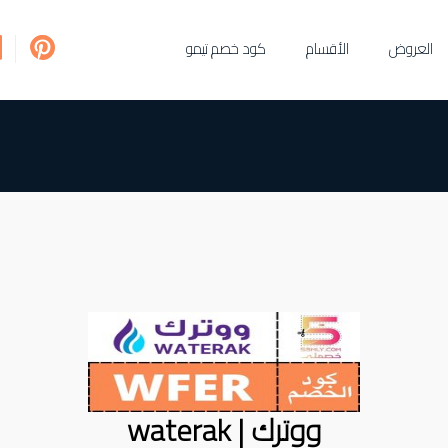
العروض
الأقسام
كود خصم تيمو
ووترك | waterak