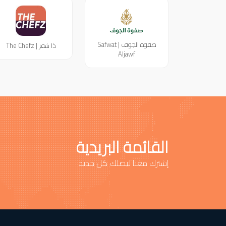
صفوة الجوف | Safwat
ذا شفز | The Chefz
Aljawf
القائمة البريدية
إشترك معنا ليصلك كل جديد