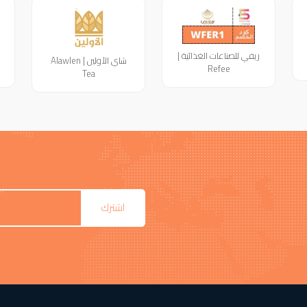
ريفي للصناعات الغذائية |
شاي الأولين | Alawlen
Refee
Tea
اشترك