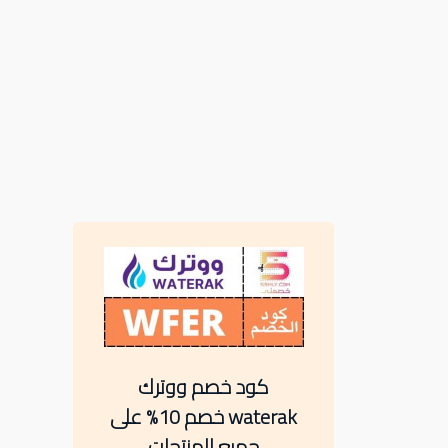
كود خصم ووترك
waterak خصم 10% على
جميع المنتجات