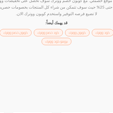
موقع خصملي. مع كوبون خصم ووترك سوف تحصل على تخفيضات وو
تصل حتى 25% حيث سوف تتمكن من شراء كل المنتجات بخصومات حصريه
لا تضيع فرصه التوفير واستخدم كوبون ووترك الان.
قد يهمك أيضاً:
كود ووترك
كوبون ووترك
كود خصم ووترك
كوبون خصم ووترك
برومو كود ووترك