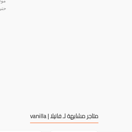
موق
متاجر مشابهة لـ فانيلا | vanilla