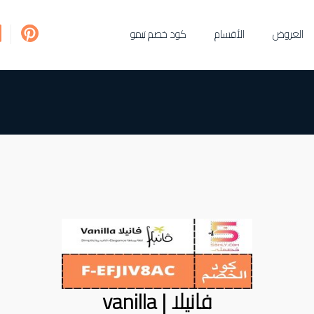
العروض
الأقسام
كود خصم تيمو
فانيلا | vanilla