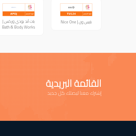
باث أند بودي وركس |
نايس ون | Nice One
Bath & Body Works
القائمة البريدية
إشترك معنا ليصلك كل جديد