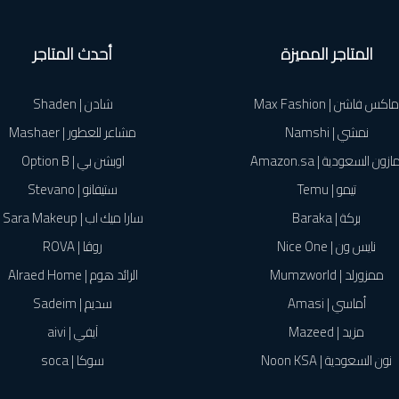
المتاجر المميزة
أحدث المتاجر
ماكس فاشن | Max Fashion
شادن | Shaden
نمشي | Namshi
مشاعر للعطور | Mashaer
ازون السعودية | Amazon.sa
اوبشن بي | Option B
تيمو | Temu
ستيفانو | Stevano
بركة | Baraka
سارا ميك اب | Sara Makeup
نايس ون | Nice One
روڤا | ROVA
ممزورلد | Mumzworld
الرائد هوم | Alraed Home
أماسي | Amasi
سديم | Sadeim
مزيد | Mazeed
آيفي | aivi
نون السعودية | Noon KSA
سوكا | soca