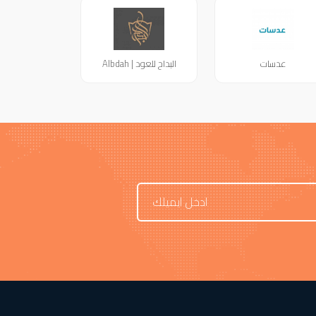
عدسات
البداح للعود | Albdah