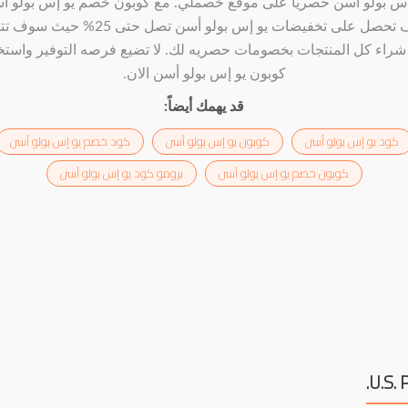
إس بولو أسن حصريا على موقع خصملي. مع كوبون خصم يو إس بولو أ
سوف تحصل على تخفيضات يو إس بولو أسن تصل حتى 25% 
راء كل المنتجات بخصومات حصريه لك. لا تضيع فرصه التوفير واست
كوبون يو إس بولو أسن الان.
قد يهمك أيضاً:
كود يو إس بولو أسن
كوبون يو إس بولو أسن
كود خصم يو إس بولو أسن
كوبون خصم يو إس بولو أسن
برومو كود يو إس بولو أسن