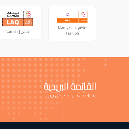
ماكس فاشن | Max
نمشي | Namshi
Fashion
القائمة البريدية
إشترك معنا ليصلك كل جديد