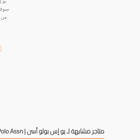
يو 
من ش
متاجر مشابهة لـ يو إس بولو أسن | U.S. Polo Assn.