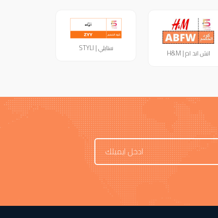
ستايلي | STYLI
اتش اند ام | H&M