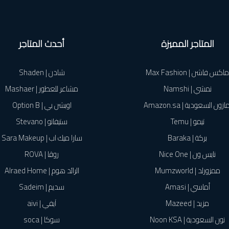
المتاجر المميزة
أحدث المتاجر
ماكس فاشن | Max Fashion
شادن | Shaden
نمشي | Namshi
مشاعر للعطور | Mashaer
ازون السعودية | Amazon.sa
اوبشن بي | Option B
تيمو | Temu
ستيفانو | Stevano
بركة | Baraka
سارا ميك اب | Sara Makeup
نايس ون | Nice One
روڤا | ROVA
ممزورلد | Mumzworld
الرائد هوم | Alraed Home
أماسي | Amasi
سديم | Sadeim
مزيد | Mazeed
آيفي | aivi
نون السعودية | Noon KSA
سوكا | soca