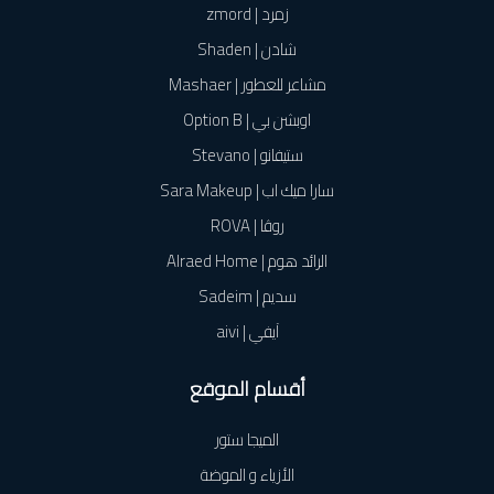
زمرد | zmord
شادن | Shaden
مشاعر للعطور | Mashaer
اوبشن بي | Option B
ستيفانو | Stevano
سارا ميك اب | Sara Makeup
روڤا | ROVA
الرائد هوم | Alraed Home
سديم | Sadeim
آيفي | aivi
أقسام الموقع
الميجا ستور
الأزياء و الموضة