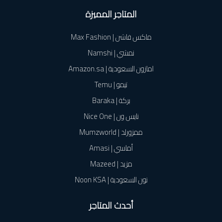
المتاجر المميزة
ماكس فاشن | Max Fashion
نمشي | Namshi
امازون السعودية | Amazon.sa
تيمو | Temu
بركة | Baraka
نايس ون | Nice One
ممزورلد | Mumzworld
أماسي | Amasi
مزيد | Mazeed
نون السعودية | Noon KSA
أحدث المتاجر