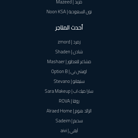
مزيد | Mazeed
نون السعودية | Noon KSA
أحدث المتاجر
زمرد | zmord
شادن | Shaden
مشاعر للعطور | Mashaer
اوبشن بي | Option B
ستيفانو | Stevano
سارا ميك اب | Sara Makeup
روڤا | ROVA
الرائد هوم | Alraed Home
سديم | Sadeim
آيفي | aivi