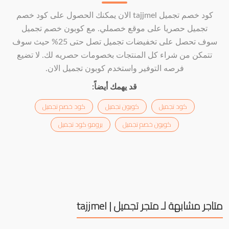
كود خصم تجميل tajjmel الان يمكنك الحصول على كود خصم
تجميل حصريا على موقع خصملي. مع كوبون خصم تجميل
سوف تحصل على تخفيضات تجميل تصل حتى 25% حيث سوف
تتمكن من شراء كل المنتجات بخصومات حصريه لك. لا تضيع
فرصه التوفير واستخدم كوبون تجميل الان.
قد يهمك أيضاً:
كود تجميل
كوبون تجميل
كود خصم تجميل
كوبون خصم تجميل
برومو كود تجميل
متاجر مشابهة لـ متجر تجميل | tajjmel