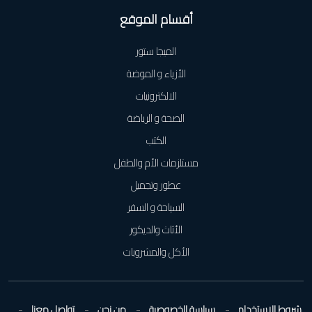
أقسام الموقع
الميجا ستور
الأزياء و الموضة
الالكترونيات
الصحة و الرياضة
الكتب
مستلزمات الأم والطفل
عطور وتجميل
السياحة و السفر
الأثاث والديكور
الأكل والمشروبات
شروط الاستخدام
سياسة الخصوصية
من نحن
تواصل معنا