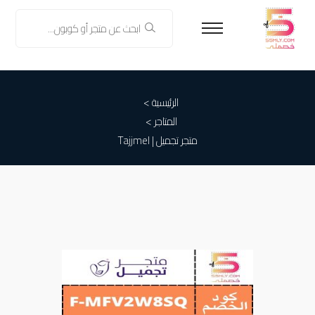
الرئيسية >
المتاجر >
متجر تجميل | Tajjmel