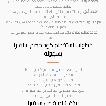
جودة عالية:
نستخدم خامات من الفضة ذات جودة ممتازة، مما يجعل كل
قطعة مجوهرات تدوم طويلاً.
تغليف أنيق:
نهتم بالتفاصيل، بما في ذلك التغليف الفاخر الذي يجعل هدية
مثالية في أي مناسبة.
تجربة تسوق آمنة:
نقدم لك نظام دفع آمن وخيارات متعددة تناسب راحتك، مما
يجعل تسوقك مريحاً.
خدمة عملاء مميزة:
دائماً هنا لمساعدتك وتقديم الدعم اللازم على مدار
الساعة.
خطوات استخدام كود خصم سلفيرا
بسهولة
ادخل موقع
خصملي
وابحث عن كوبون سلفيرا.
انسخ كود الخصم باضغطة واحدة.
انتقل الى الموقع الرسمي لـ سلفيرا.
اضف المنتجات التي تريدها الى سلة التسوق.
الصق كود الخصم في خانة الكوبون عند اتمام الشراء.
استمتع بالخصم الفوري على طلبك.
نبذة شاملة عن سلفيرا