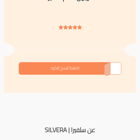
F-GLCJX
اضغط لنسخ الكود
عن سلفيرا | SILVERA