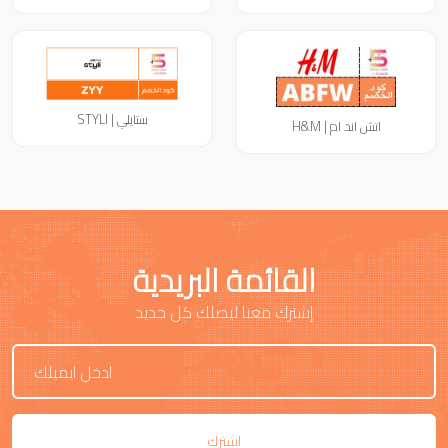
ستايلي | STYLI
اتش اند ام | H&M
القائمة البريدية
إشترك معنا ليصلك كل جديد
اشترك