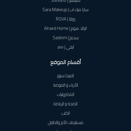
ستيفانو | Stevano
سارا ميك اب | Sara Makeup
روڤا | ROVA
الرائد هوم | Alraed Home
سديم | Sadeim
آيفي | aivi
أقسام الموقع
الميجا ستور
الأزياء و الموضة
الالكترونيات
الصحة و الرياضة
الكتب
مستلزمات الأم والطفل