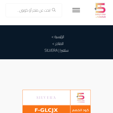
الرئيسية >
المتاجر >
سلفيرا | SILVERA