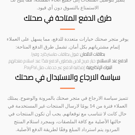
يتميز بتوصيل المنتجات إلى جميع أنحاء المملكة، مما يتيح لك
الاستمتاع بالتسوق دون أي قيود.
طرق الدفع المتاحة في صحتك
يوفر متجر صحتك خيارات متعددة للدفع، مما يسهل على العملاء
إتمام مشترياتهم بكل أمان. تشمل طرق الدفع المتاحة:
بطاقات الائتمان:
قبول بطاقات ماستركارد وفيزا.
الدفع عند الاستلام:
خيار مريح للذين يفضلون الدفع نقدًا عند استلام منتجاتهم.
البنوك الإلكترونية:
إمكانية الدفع عبر خدمات مثل PayPal.
سياسة الارجاع والاستبدال في صحتك
تتميز سياسة الارجاع في متجر صحتك بالمرونة والوضوح. يمتلك
العملاء فترة من 14 يومًا لارسال المنتجات غير المستخدمة في
حال كانت لا تتناسب مع توقعاتهم. يجب أن تكون المنتجات في
حالتها الأصلية مع كافة الملصقات، وبمجرد استلام المنتج
المردود يتم استرداد المبلغ وفقًا لطريقة الدفع الأصلية.