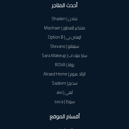
أحدث المتاجر
شادن | Shaden
مشاعر للعطور | Mashaer
اوبشن بي | Option B
ستيفانو | Stevano
سارا ميك اب | Sara Makeup
روڤا | ROVA
الرائد هوم | Alraed Home
سديم | Sadeim
آيفي | aivi
سوكا | soca
أقسام الموقع