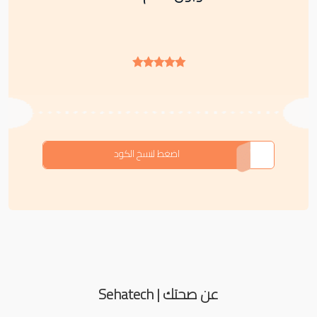
TBPKY
اضغط لنسخ الكود
عن صحتك | Sehatech