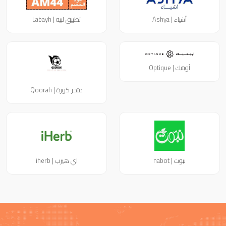
أشياء | Ashya
تطبيق لبيه | Labayh
أوبتيك | Optique
متجر كورة | Qoorah
نبوت | nabot
اي هيرب | iherb