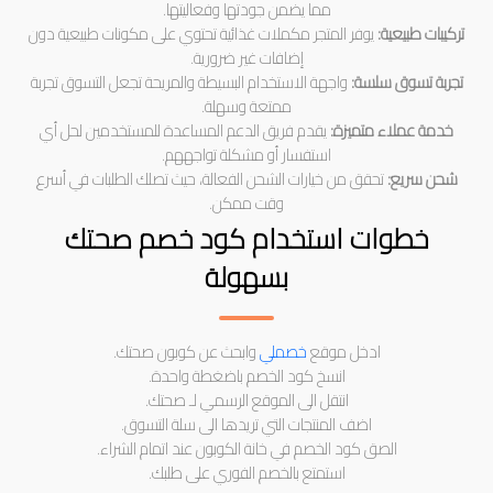
مما يضمن جودتها وفعاليتها.
تركيبات طبيعية:
يوفر المتجر مكملات غذائية تحتوي على مكونات طبيعية دون
إضافات غير ضرورية.
تجربة تسوق سلسة:
واجهة الاستخدام البسيطة والمريحة تجعل التسوق تجربة
ممتعة وسهلة.
خدمة عملاء متميزة:
يقدم فريق الدعم المساعدة للمستخدمين لحل أي
استفسار أو مشكلة تواجههم.
شحن سريع:
تحقق من خيارات الشحن الفعالة، حيث تصلك الطلبات في أسرع
وقت ممكن.
خطوات استخدام كود خصم صحتك
بسهولة
ادخل موقع
خصملي
وابحث عن كوبون صحتك.
انسخ كود الخصم باضغطة واحدة.
انتقل الى الموقع الرسمي لـ صحتك.
اضف المنتجات التي تريدها الى سلة التسوق.
الصق كود الخصم في خانة الكوبون عند اتمام الشراء.
استمتع بالخصم الفوري على طلبك.