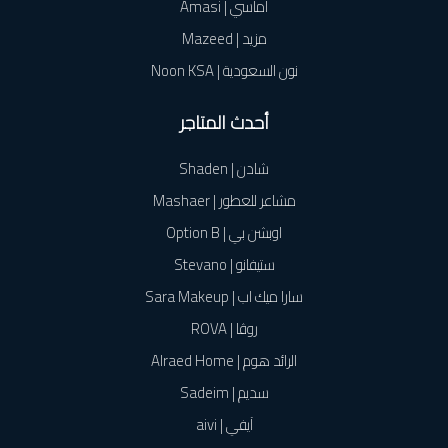
أماسي | Amasi
مزيد | Mazeed
نون السعودية | Noon KSA
أحدث المتاجر
شادن | Shaden
مشاعر للعطور | Mashaer
اوبشن بي | Option B
ستيفانو | Stevano
سارا ميك اب | Sara Makeup
روڤا | ROVA
الرائد هوم | Alraed Home
سديم | Sadeim
آيفي | aivi