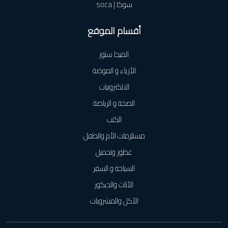
سوكا | soca
أقسام الموقع
الميجا ستور
الأزياء و الموضة
الالكترونيات
الصحة و الرياضة
الكتب
مستلزمات الأم والطفل
عطور وتجميل
السياحة و السفر
الأثاث والديكور
الأكل والمشروبات