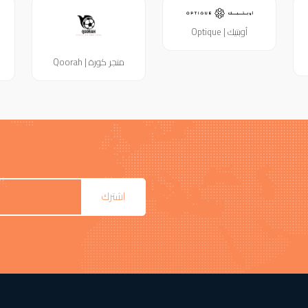
أوبتيك | Optique
متجر كورة | Qoorah
اشترك