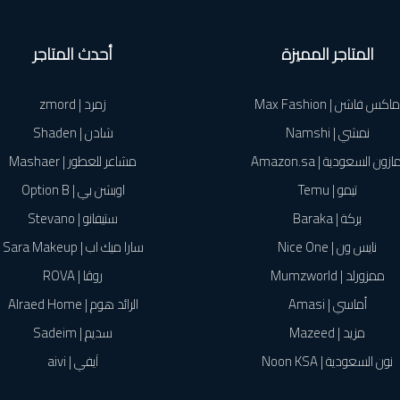
المتاجر المميزة
أحدث المتاجر
ماكس فاشن | Max Fashion
زمرد | zmord
نمشي | Namshi
شادن | Shaden
ازون السعودية | Amazon.sa
مشاعر للعطور | Mashaer
تيمو | Temu
اوبشن بي | Option B
بركة | Baraka
ستيفانو | Stevano
نايس ون | Nice One
سارا ميك اب | Sara Makeup
ممزورلد | Mumzworld
روڤا | ROVA
أماسي | Amasi
الرائد هوم | Alraed Home
مزيد | Mazeed
سديم | Sadeim
نون السعودية | Noon KSA
آيفي | aivi