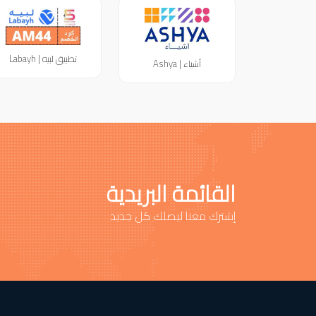
تطبيق لبيه | Labayh
أشياء | Ashya
القائمة البريدية
إشترك معنا ليصلك كل جديد