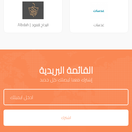
عدسات
البداح للعود | Albdah
القائمة البريدية
إشترك معنا ليصلك كل جديد
اشترك