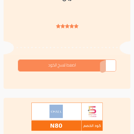
N80
اضغط لنسخ الكود