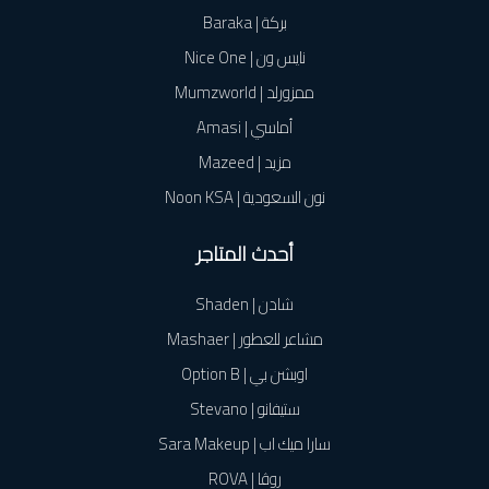
بركة | Baraka
نايس ون | Nice One
ممزورلد | Mumzworld
أماسي | Amasi
مزيد | Mazeed
نون السعودية | Noon KSA
أحدث المتاجر
شادن | Shaden
مشاعر للعطور | Mashaer
اوبشن بي | Option B
ستيفانو | Stevano
سارا ميك اب | Sara Makeup
روڤا | ROVA