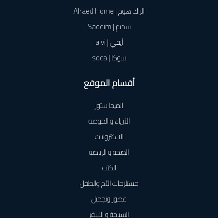
الرائد هوم | Alraed Home
سديم | Sadeim
آيفي | aivi
سوكا | soca
أقسام الموقع
الميجا ستور
الأزياء و الموضة
الالكترونيات
الصحة و الرياضة
الكتب
مستلزمات الأم والطفل
عطور وتجميل
السياحة و السفر