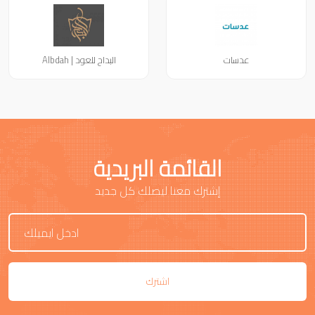
عدسات
البداح للعود | Albdah
القائمة البريدية
إشترك معنا ليصلك كل جديد
اشترك