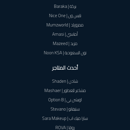
بركة | Baraka
نايس ون | Nice One
ممزورلد | Mumzworld
أماسي | Amasi
مزيد | Mazeed
نون السعودية | Noon KSA
أحدث المتاجر
شادن | Shaden
مشاعر للعطور | Mashaer
اوبشن بي | Option B
ستيفانو | Stevano
سارا ميك اب | Sara Makeup
روڤا | ROVA