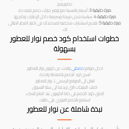
حضورهم.
ميزة حقيقية 3:
أسعار تنافسية مع توفير خيارات خصم متعددة.
ميزة حقيقية 4:
سياسة شحن مريحة وسريعة داخل الإمارات وخارجها.
ميزة حقيقية 5:
تقديم استشارات شخصية لمساعدتك في اختيار العطر المثالي
لك.
خطوات استخدام كود خصم نوار للعطور
بسهولة
ادخل موقع
خصملي
وابحث عن كوبون نوار للعطور.
انسخ كود الخصم باضغطة واحدة.
انتقل الى الموقع الرسمي لـ نوار للعطور.
اضف المنتجات التي تريدها الى سلة التسوق.
الصق كود الخصم في خانة الكوبون عند اتمام الشراء.
استمتع بالخصم الفوري على طلبك.
نبذة شاملة عن نوار للعطور