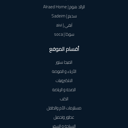
الرائد هوم | Alraed Home
سديم | Sadeim
آيفي | aivi
سوكا | soca
أقسام الموقع
الميجا ستور
الأزياء و الموضة
الالكترونيات
الصحة و الرياضة
الكتب
مستلزمات الأم والطفل
عطور وتجميل
السياحة و السفر