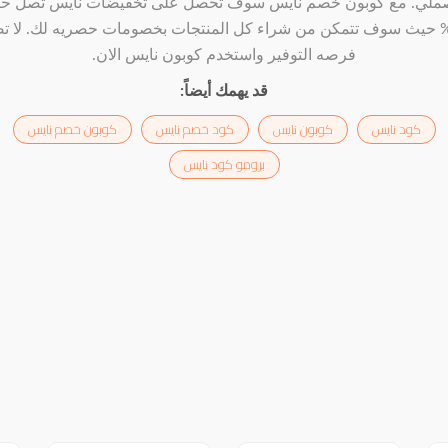
لي. مع كوبون خصم نايس سوف تحصل على تخفيضات نايس تصل ح
25 حيث سوف تتمكن من شراء كل المنتجات بخصومات حصريه لك. لا ت
فرصه التوفير واستخدم كوبون نايس الان.
قد يهمك أيضاً:
كود نايس
كوبون نايس
كود خصم نايس
كوبون خصم نايس
برومو كود نايس