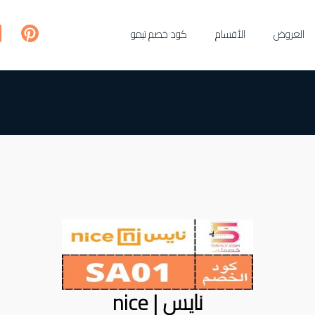
العروض
الأقسام
كود خصم تيمو
نايس | nice