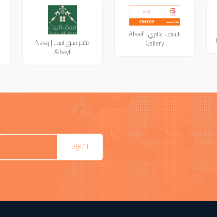
السيف غاليري | Alsaif
متجر نسق البيت | Nasq
Gallery
Albayt
اشترك