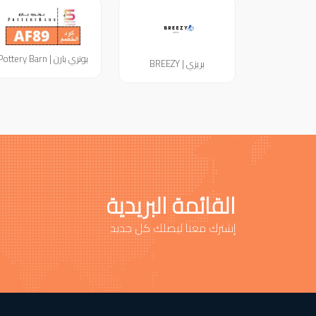
بوتري بارن | Pottery Barn
بريزي | BREEZY
القائمة البريدية
إشترك معنا ليصلك كل جديد