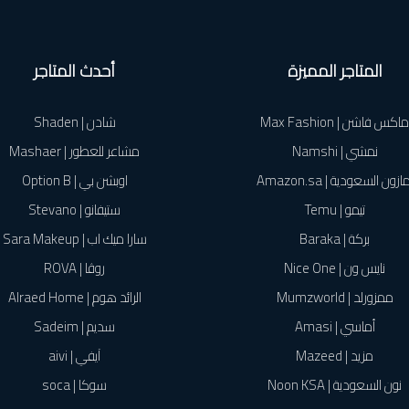
المتاجر المميزة
أحدث المتاجر
ماكس فاشن | Max Fashion
شادن | Shaden
نمشي | Namshi
مشاعر للعطور | Mashaer
ازون السعودية | Amazon.sa
اوبشن بي | Option B
تيمو | Temu
ستيفانو | Stevano
بركة | Baraka
سارا ميك اب | Sara Makeup
نايس ون | Nice One
روڤا | ROVA
ممزورلد | Mumzworld
الرائد هوم | Alraed Home
أماسي | Amasi
سديم | Sadeim
مزيد | Mazeed
آيفي | aivi
نون السعودية | Noon KSA
سوكا | soca