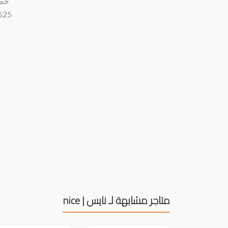
خصم
%
متاجر مشابهة لـ نايس | nice