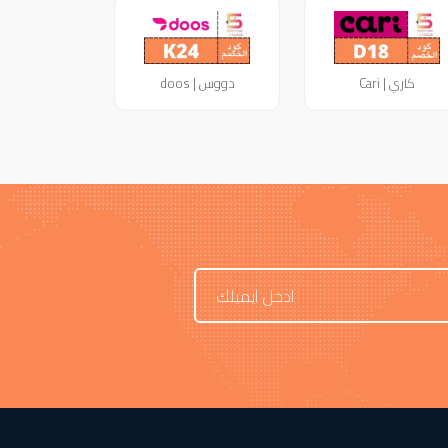
كاري | Cari
دووس | doos