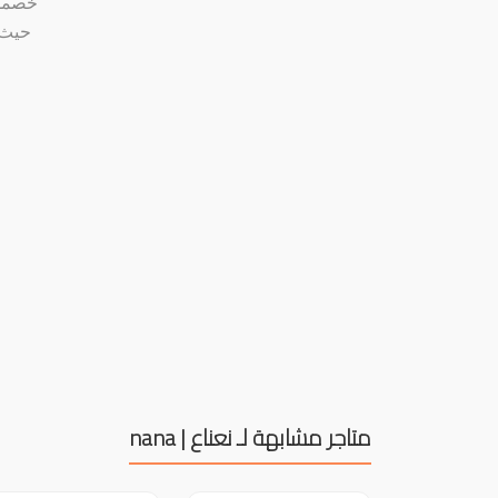
حيث 
متاجر مشابهة لـ نعناع | nana