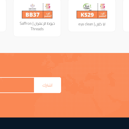
خيوط الزعفران | Saffron
ايا كلين | eya clean
Threads
اشترك