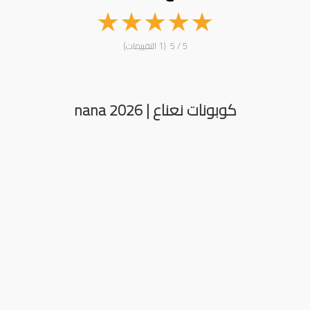
★
★
★
★
★
5 / 5 (1 التقييمات)
كوبونات نعناع | nana 2026