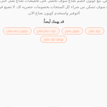
سوف تتمكن من شراء كل المنتجات بخصومات حصريه لك. لا تضيع ف
التوفير واستخدم كوبون نعناع الان.
قد يهمك أيضاً:
كود نعناع
كوبون نعناع
كود خصم نعناع
كوبون خصم نعناع
برومو كود نعناع