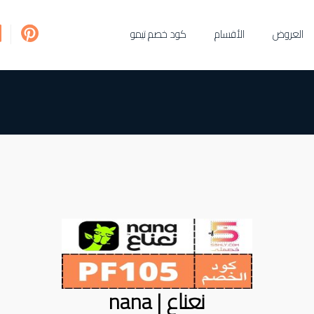
العروض
الأقسام
كود خصم تيمو
نعناع | nana