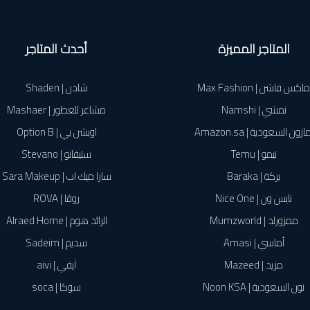
المتاجر المميزة
أحدث المتاجر
ماكس فاشن | Max Fashion
شادن | Shaden
نمشي | Namshi
مشاعر للعطور | Mashaer
ازون السعودية | Amazon.sa
اوبشن بي | Option B
تيمو | Temu
ستيفانو | Stevano
بركة | Baraka
سارا ميك اب | Sara Makeup
نايس ون | Nice One
روڤا | ROVA
ممزورلد | Mumzworld
الرائد هوم | Alraed Home
أماسي | Amasi
سديم | Sadeim
مزيد | Mazeed
آيفي | aivi
نون السعودية | Noon KSA
سوكا | soca