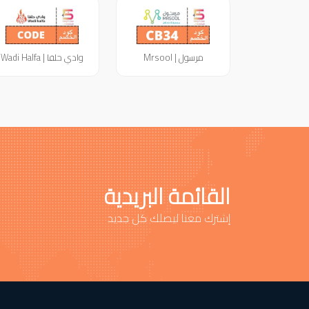
مرسول | Mrsool
وادي حلفا | Wadi Halfa
القائمة البريدية
إشترك معنا ليصلك كل جديد