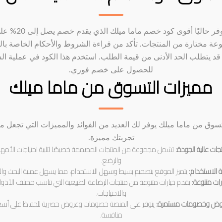
يتوفر حاليًا أقوى كود خصم ماما ميلك الذي يقدم خ
ة مختارة من المنتجات. تأكد من قراءة الشروط والأحكام الخاصة بال
د يتطلب الحد الأدنى من قيمة الطلب. استخدم هذا الكود في عملية ال
للحصول على خصم فوري.
مميزات التسوق من ماما ميلك
تسوق من ماما ميلك يوفر لك العديد من الفوائد والمميزات التي تجعل م
تجربتك مميزة.
جات عالية الجودة:
تشمل مجموعة من المنتجات المصممة خصيصًا لتلبية احتياجات الأمه
والرضع.
 الاستخدام:
يتميز الموقع بتصميم بسيط وسهل الاستخدام، مما يسهل عملية البحث وال
رات متنوعة:
يقدم خيارات متنوعة من منتجات الرضاعة الطبيعية التي تناسب مختلف الأذو
والاحتياجات.
وض وخصومات مستمرة:
يتوفر على المنصة خصومات وعروض حصرية للحفاظ على أسع
منافسة.