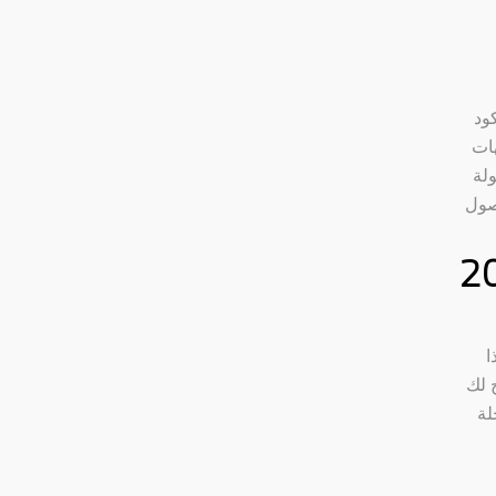
ود
 دعم الأمهات
لة
صول
م هذا
 لك
لة