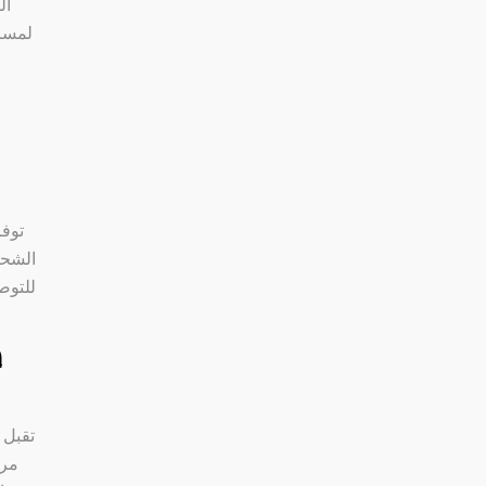
ال
لمساع
توف
الشحن
ط
تقبل 
مري