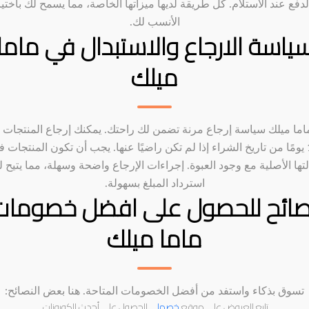
لدفع عند الاستلام. كل طريقة لديها ميزاتها الخاصة، مما يسمح لك باختيا
الأنسب لك.
ياسة الارجاع والاستبدال في ماما
ميلك
ماما ميلك سياسة إرجاع مرنة تضمن لك راحتك. يمكنك إرجاع المنتجات 
14 يومًا من تاريخ الشراء إذا لم تكن راضيًا عنها. يجب أن تكون المنتجات 
تها الأصلية مع وجود العبوة. إجراءات الإرجاع واضحة وسهلة، مما يتيح 
استرداد المبلغ بسهولة.
صائح للحصول على افضل خصومات
ماما ميلك
تسوق بذكاء واستفد من أفضل الخصومات المتاحة. هنا بعض النصائح:
تابع العروض على موقع
خصملي
للحصول على أحدث الكوبونات.