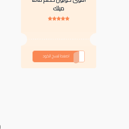
ميلك
F-L2GW9
اضغط لنسخ الكود