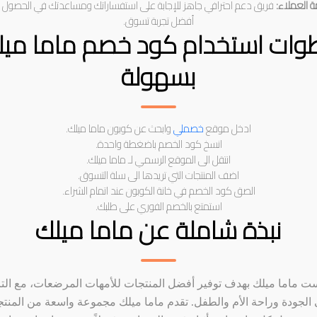
 العملاء:
فريق دعم احترافي جاهز للإجابة على استفساراتك ومساعدتك في الحصول 
أفضل تجربة تسوق.
وات استخدام كود خصم ماما ميل
بسهولة
ادخل موقع
خصملي
وابحث عن كوبون ماما ميلك.
انسخ كود الخصم باضغطة واحدة.
انتقل الى الموقع الرسمي لـ ماما ميلك.
اضف المنتجات التي تريدها الى سلة التسوق.
الصق كود الخصم في خانة الكوبون عند اتمام الشراء.
استمتع بالخصم الفوري على طلبك.
نبذة شاملة عن ماما ميلك
ت ماما ميلك بهدف توفير أفضل المنتجات للأمهات المرضعات، مع التر
الجودة وراحة الأم والطفل. تقدم ماما ميلك مجموعة واسعة من المنت