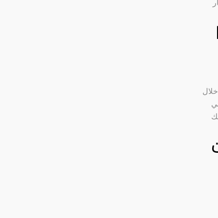
ر
خلال
في
لك