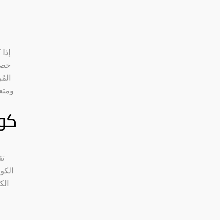
إذا
الم
ومتع
كوب
الكو
الك
ا