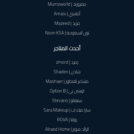
ممزورلد | Mumzworld
أماسي | Amasi
مزيد | Mazeed
نون السعودية | Noon KSA
أحدث المتاجر
زمرد | zmord
شادن | Shaden
مشاعر للعطور | Mashaer
اوبشن بي | Option B
ستيفانو | Stevano
سارا ميك اب | Sara Makeup
روڤا | ROVA
الرائد هوم | Alraed Home