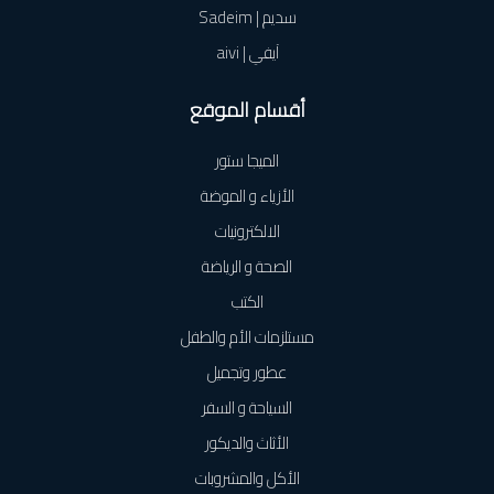
سديم | Sadeim
آيفي | aivi
أقسام الموقع
الميجا ستور
الأزياء و الموضة
الالكترونيات
الصحة و الرياضة
الكتب
مستلزمات الأم والطفل
عطور وتجميل
السياحة و السفر
الأثاث والديكور
الأكل والمشروبات