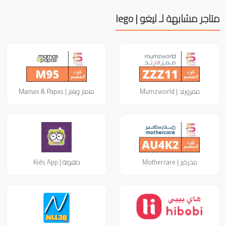
متاجر مشابهة لـ ليغو | lego
ممزورلد | Mumzworld
ماماز وباباز | Mamas & Papas
مذركير | Mothercare
طفولة | Kids App