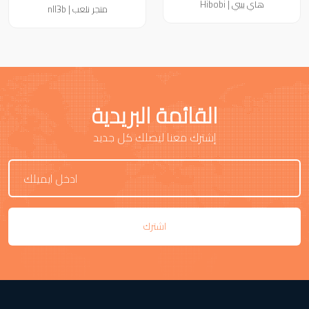
هاي بيبي | Hibobi
متجر نلعب | nll3b
القائمة البريدية
إشترك معنا ليصلك كل جديد
اشترك