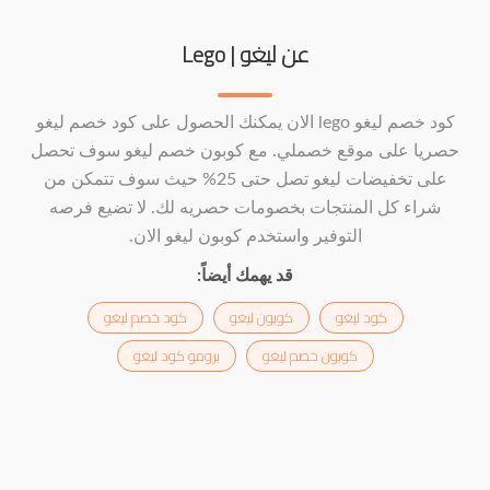
عن ليغو | Lego
كود خصم ليغو lego الان يمكنك الحصول على كود خصم ليغو
حصريا على موقع خصملي. مع كوبون خصم ليغو سوف تحصل
على تخفيضات ليغو تصل حتى 25% حيث سوف تتمكن من
شراء كل المنتجات بخصومات حصريه لك. لا تضيع فرصه
التوفير واستخدم كوبون ليغو الان.
قد يهمك أيضاً:
كود ليغو
كوبون ليغو
كود خصم ليغو
كوبون خصم ليغو
برومو كود ليغو