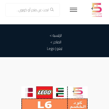
الرئيسية >
المتاجر >
ليغو | Lego