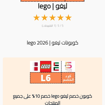
ليغو | lego
★
★
★
★
★
5 / 5 (1 التقييمات)
كوبونات ليغو | lego 2026
كوبون خصم ليغو lego خصم 10% على جميع
المنتجات