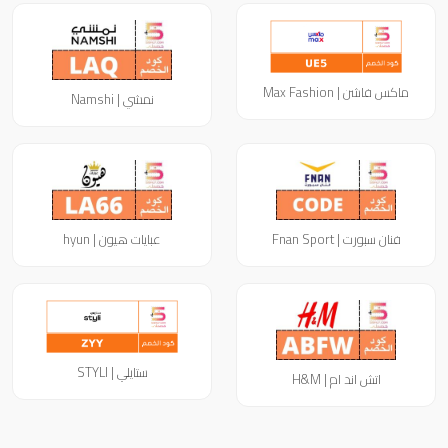
ماكس فاشن | Max Fashion
نمشي | Namshi
فنان سبورت | Fnan Sport
عبايات هيون | hyun
ستايلي | STYLI
اتش اند ام | H&M