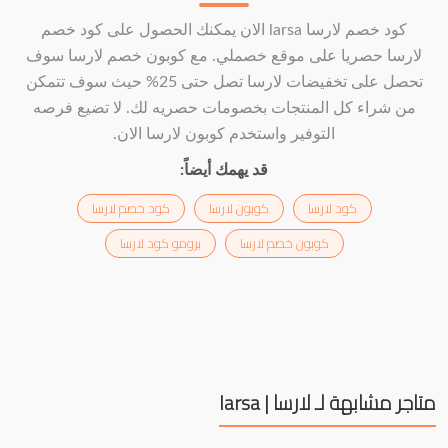
كود خصم لارسا larsa الان يمكنك الحصول على كود خصم
لارسا حصريا على موقع خصملي. مع كوبون خصم لارسا سوف
تحصل على تخفيضات لارسا تصل حتى 25% حيث سوف تتمكن
من شراء كل المنتجات بخصومات حصريه لك. لا تضيع فرصه
التوفير واستخدم كوبون لارسا الان.
قد يهمك أيضاً:
كود لارسا
كوبون لارسا
كود خصم لارسا
كوبون خصم لارسا
برومو كود لارسا
متاجر مشابهة لـ لارسا | larsa