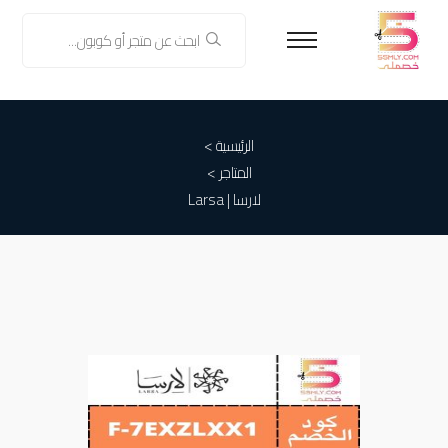
الرئيسية >
المتاجر >
لارسا | Larsa