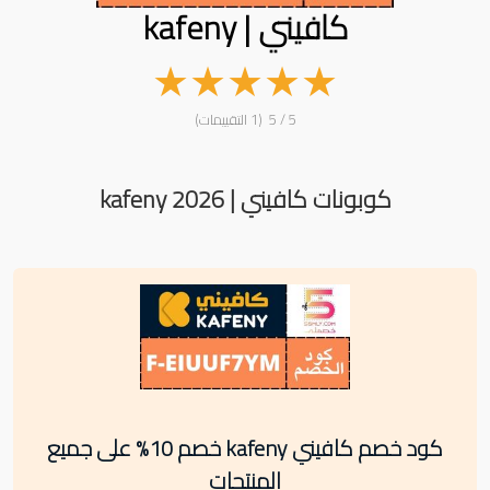
كافيني | kafeny
★
★
★
★
★
5 / 5 (1 التقييمات)
كوبونات كافيني | kafeny 2026
كود خصم كافيني kafeny خصم 10% على جميع
المنتجات