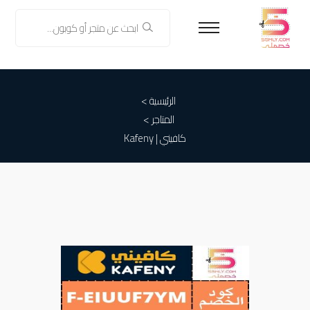
الرئيسية >
المتاجر >
كافيني | Kafeny