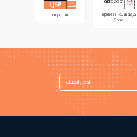
جرعة يابانية | Japanese
نينجا | ninja
Dose