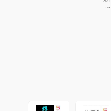
خصملي. مع كوبون خصم جرن سوف تحصل على تخفيضات جرن تصل حتى 25%
رصه