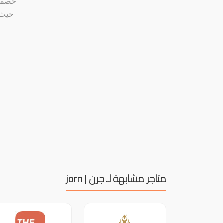
حيث 
متاجر مشابهة لـ جرن | jorn