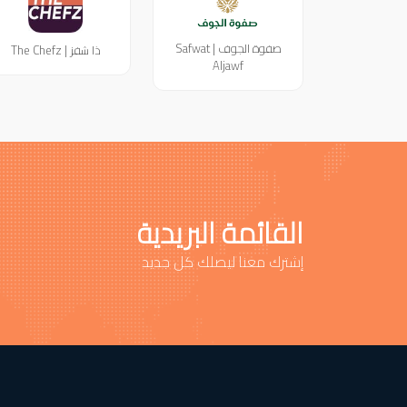
صفوة الجوف | Safwat
ذا شفز | The Chefz
Aljawf
القائمة البريدية
إشترك معنا ليصلك كل جديد