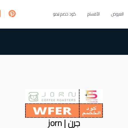
العروض
الأقسام
كود خصم تيمو
جرن | jorn