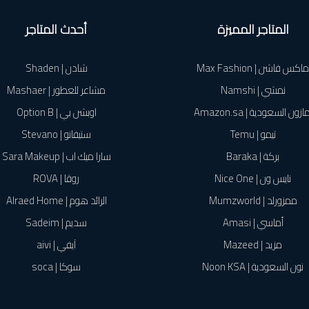
المتاجر المميزة
أحدث المتاجر
ماكس فاشن | Max Fashion
شادن | Shaden
نمشي | Namshi
مشاعر للعطور | Mashaer
ازون السعودية | Amazon.sa
اوبشن بي | Option B
تيمو | Temu
ستيفانو | Stevano
بركة | Baraka
سارا ميك اب | Sara Makeup
نايس ون | Nice One
روڤا | ROVA
ممزورلد | Mumzworld
الرائد هوم | Alraed Home
أماسي | Amasi
سديم | Sadeim
مزيد | Mazeed
آيفي | aivi
نون السعودية | Noon KSA
سوكا | soca