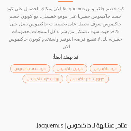
كود خصم جاكيموس Jacquemus الان يمكنك الحصول على كود
خصم جاكيموس حصريا على موقع خصملي. مع كوبون خصم
جاكيموس سوف تحصل على تخفيضات جاكيموس تصل حتى
25% حيث سوف تتمكن من شراء كل المنتجات بخصومات
حصريه لك. لا تضيع فرصه التوفير واستخدم كوبون جاكيموس
الان.
قد يهمك أيضاً:
كود جاكيموس
كوبون جاكيموس
كود خصم جاكيموس
كوبون خصم جاكيموس
برومو كود جاكيموس
متاجر مشابهة لـ جاكيموس | Jacquemus