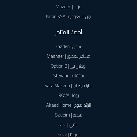
مزيد | Mazeed
نون السعودية | Noon KSA
أحدث المتاجر
شادن | Shaden
مشاعر للعطور | Mashaer
اوبشن بي | Option B
ستيفانو | Stevano
سارا ميك اب | Sara Makeup
روڤا | ROVA
الرائد هوم | Alraed Home
سديم | Sadeim
آيفي | aivi
سوكا | soca