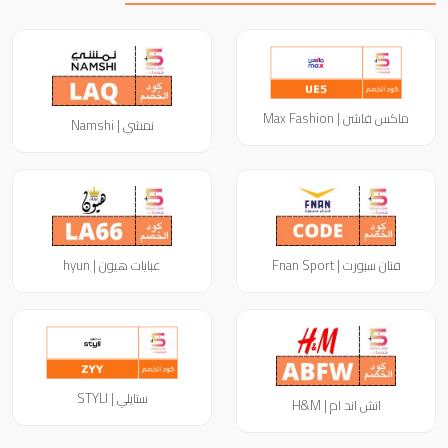
ماكس فاشن | Max Fashion
نمشي | Namshi
فنان سبورت | Fnan Sport
عبايات هيون | hyun
ستايلي | STYLI
اتش اند ام | H&M