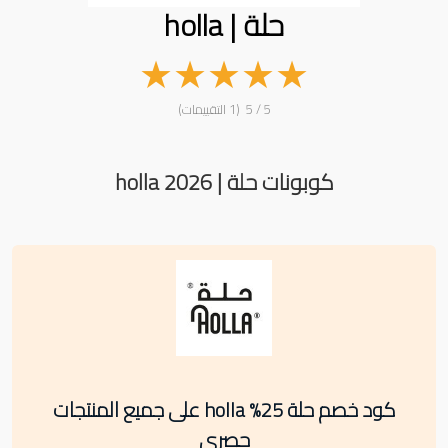
حلة | holla
★
★
★
★
★
5 / 5 (1 التقييمات)
كوبونات حلة | holla 2026
كود خصم حلة 25% holla على جميع المنتجات
حصري