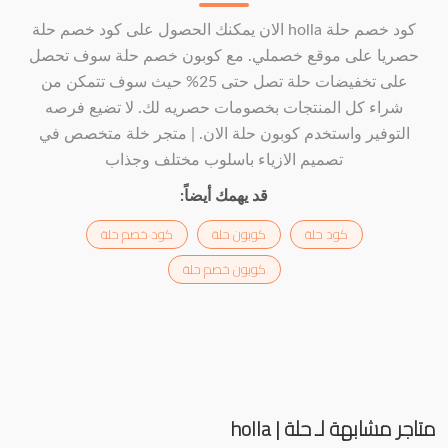
كود خصم حلة holla الان يمكنك الحصول على كود خصم حلة
حصريا على موقع خصملي. مع كوبون خصم حلة سوف تحصل
على تخفيضات حلة تصل حتى 25% حيث سوف تتمكن من
شراء كل المنتجات بخصومات حصريه لك. لا تضيع فرصه
التوفير واستخدم كوبون حلة الان. | متجر خلة متخصص في
تصميم الازياء باسلوب مختلف وجذاب
قد يهمك أيضاً:
كود حلة
كوبون حلة
كود خصم حلة
كوبون خصم حلة
متاجر مشابهة لـ حلة | holla