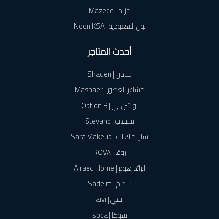
مزيد | Mazeed
نون السعودية | Noon KSA
أحدث المتاجر
شادن | Shaden
مشاعر للعطور | Mashaer
اوبشن بي | Option B
ستيفانو | Stevano
سارا ميك اب | Sara Makeup
روڤا | ROVA
الرائد هوم | Alraed Home
سديم | Sadeim
آيفي | aivi
سوكا | soca