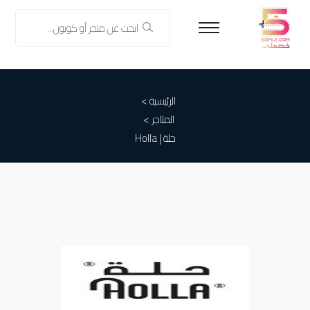
الرئيسية >
المتاجر >
حلة | Holla