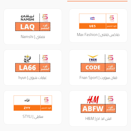
ماكس فاشن | Max Fashion
نمشي | Namshi
فنان سبورت | Fnan Sport
عبايات هيون | hyun
ستايلي | STYLI
اتش اند ام | H&M