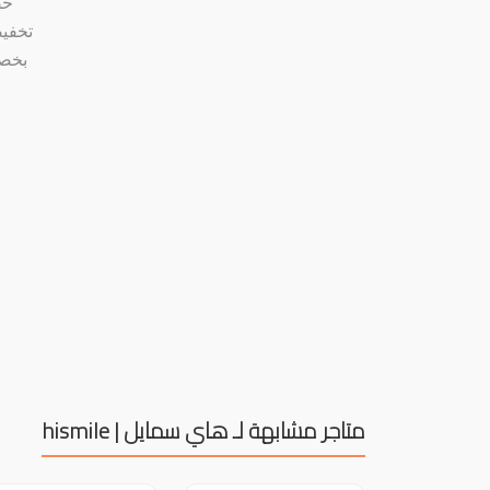
حص
بخصو
متاجر مشابهة لـ هاي سمايل | hismile