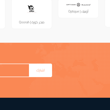
أوبتيك | Optique
متجر كورة | Qoorah
اشترك