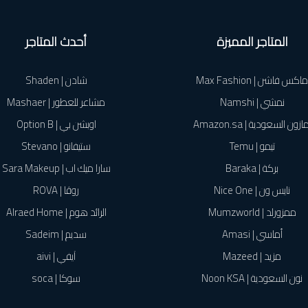
المتاجر المميزة
أحدث المتاجر
ماكس فاشن | Max Fashion
شادن | Shaden
نمشي | Namshi
مشاعر للعطور | Mashaer
ازون السعودية | Amazon.sa
اوبشن بي | Option B
تيمو | Temu
ستيفانو | Stevano
بركة | Baraka
سارا ميك اب | Sara Makeup
نايس ون | Nice One
روڤا | ROVA
ممزورلد | Mumzworld
الرائد هوم | Alraed Home
أماسي | Amasi
سديم | Sadeim
مزيد | Mazeed
آيفي | aivi
نون السعودية | Noon KSA
سوكا | soca