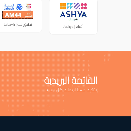
تطبيق لبيه | Labayh
أشياء | Ashya
القائمة البريدية
إشترك معنا ليصلك كل جديد