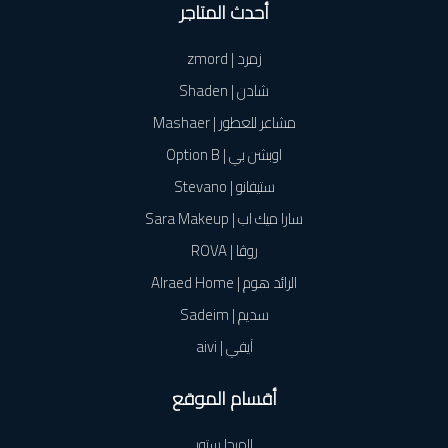
أحدث المتاجر
زمرد | zmord
شادن | Shaden
مشاعر للعطور | Mashaer
اوبشن بي | Option B
ستيفانو | Stevano
سارا ميك اب | Sara Makeup
روڤا | ROVA
الرائد هوم | Alraed Home
سديم | Sadeim
آيفي | aivi
أقسام الموقع
الميجا ستور