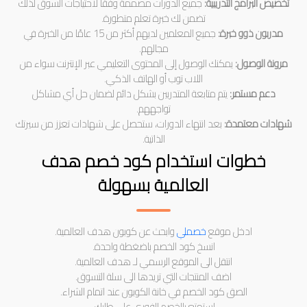
تخصيص البرامج التدريبية:
جميع الدورات مصممة وفقًا لاحتياجات السوق لذلك
تضمن لك خبرة تعلم متطورة.
مدربون ذوو خبرة:
جميع المعلمين لديهم أكثر من 15 عامًا من الخبرة في
مجالهم.
مرونة الوصول:
يمكنك الوصول إلى المحتوى التعليمي عبر الإنترنت سواء من
اللاب توب أو الهاتف الذكي.
دعم مستمر:
يتم متابعة المتدربين بشكل دائم لضمان حل أي مشاكل
تواجههم.
شهادات معتمدة:
بعد انتهاء الدورات، ستحصل على شهادات تعزز من سيرتك
الذاتية.
خطوات استخدام كود خصم هدف
العالمية بسهولة
ادخل موقع
خصملي
وابحث عن كوبون هدف العالمية.
انسخ كود الخصم باضغطة واحدة.
انتقل الى الموقع الرسمي لـ هدف العالمية.
اضف المنتجات التي تريدها الى سلة التسوق.
الصق كود الخصم في خانة الكوبون عند اتمام الشراء.
استمتع بالخصم الفوري على طلبك.