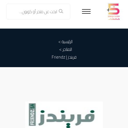
الرئيسية >
المتاجر >
فريندز | Friendz