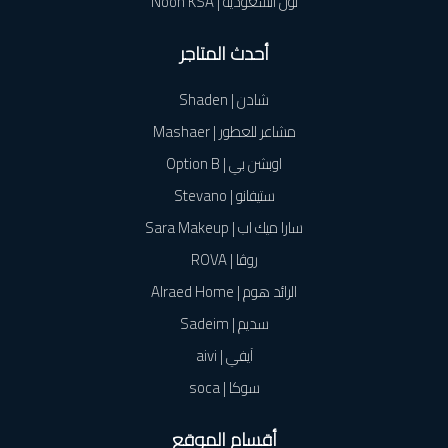
نون السعودية | Noon KSA
أحدث المتاجر
شادن | Shaden
مشاعر للعطور | Mashaer
اوبشن بي | Option B
ستيفانو | Stevano
سارا ميك اب | Sara Makeup
روڤا | ROVA
الرائد هوم | Alraed Home
سديم | Sadeim
آيفي | aivi
سوكا | soca
أقسام الموقع