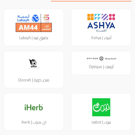
أشياء | Ashya
تطبيق لبيه | Labayh
أوبتيك | Optique
متجر كورة | Qoorah
نبوت | nabot
اي هيرب | iherb