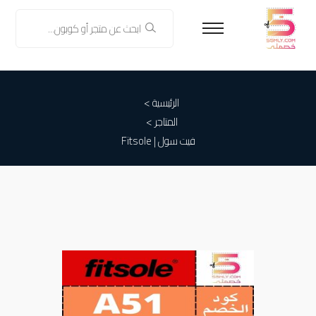
الرئيسية >
المتاجر >
فيت سول | Fitsole