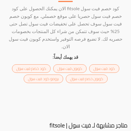
كود خصم فيت سول fitsole الان يمكنك الحصول على كود
خصم فيت سول حصريا على موقع خصملي. مع كوبون خصم
فيت سول سوف تحصل على تخفيضات فيت سول تصل حتى
25% حيث سوف تتمكن من شراء كل المنتجات بخصومات
حصريه لك. لا تضيع فرصه التوفير واستخدم كوبون فيت سول
الان.
قد يهمك أيضاً:
كود فيت سول
كوبون فيت سول
كود خصم فيت سول
كوبون خصم فيت سول
برومو كود فيت سول
متاجر مشابهة لـ فيت سول | fitsole