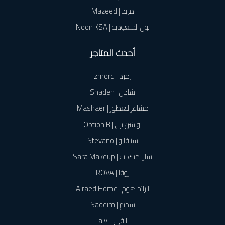
مزيد | Mazeed
نون السعودية | Noon KSA
أحدث المتاجر
زمرد | zmord
شادن | Shaden
مشاعر للعطور | Mashaer
اوبشن بي | Option B
ستيفانو | Stevano
سارا ميك اب | Sara Makeup
روڤا | ROVA
الرائد هوم | Alraed Home
سديم | Sadeim
آيفي | aivi