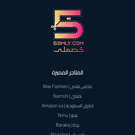
المتاجر المميزة
ماكس فاشن | Max Fashion
نمشي | Namshi
امازون السعودية | Amazon.sa
تيمو | Temu
بركة | Baraka
نايس ون | Nice One