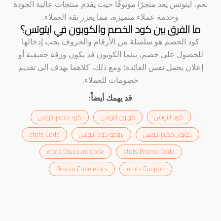
نعم، ايتوتس يعد متجرًا موثوقًا حيث يقدم منتجات عالية الجودة
وخدمة عملاء متميزة، مما يعزز ثقة العملاء.
ما الفرق بين كود الخصم والكوبون في ايتوتس؟
كود الخصم هو سلسلة من الأرقام والحروف يجب إدخالها
للحصول على خصم، بينما الكوبون قد يكون ورقة حقيقية أو
إعلان يحمل نفس الفائدة؛ ومع ذلك، كلاهما يهدف الى تقديم
خصومات للعملاء.
قد يهمك أيضاً:
كود ايتوتس
كوبون ايتوتس
كود خصم ايتوتس
كوبون خصم ايتوتس
برومو كود ايتوتس
etots Code
etots Discount Code
etots Promo Code
Promo Code etots
etots Coupon