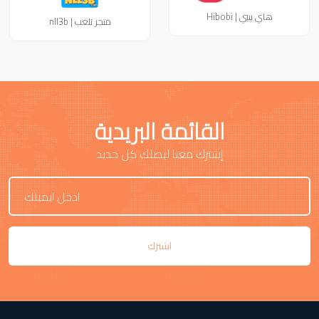
هاي بيبي | Hibobi
متجر نلعب | nll3b
القائمة البريدية
إشترك معنا ليصلك كل جديد
اشترك