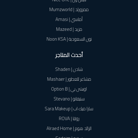
ممزورلد | Mumzworld
أماسي | Amasi
مزيد | Mazeed
نون السعودية | Noon KSA
أحدث المتاجر
شادن | Shaden
مشاعر للعطور | Mashaer
اوبشن بي | Option B
ستيفانو | Stevano
سارا ميك اب | Sara Makeup
روڤا | ROVA
الرائد هوم | Alraed Home