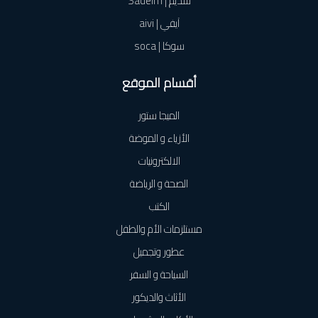
سديم | Sadeim
آيفي | aivi
سوكا | soca
أقسام الموقع
الميجا ستور
الأزياء و الموضة
الالكترونيات
الصحة و الرياضة
الكتب
مستلزمات الأم والطفل
عطور وتجميل
السياحة و السفر
الأثاث والديكور