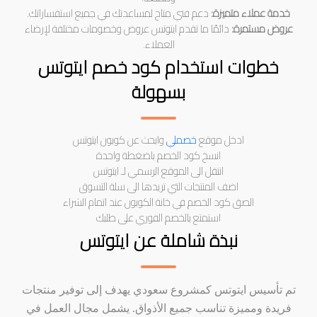
خدمة عملاء متميزة:
دعم فني متاح لمساعدتك في جميع استفساراتك.
عروض مستمرة:
دائمًا ما تقدم ايتوتس عروض وخصومات مختلفة لإرضاء
العملاء.
خطوات استخدام كود خصم ايتوتس
بسهولة
ادخل موقع
خصملي
وابحث عن كوبون ايتوتس
انسخ كود الخصم باضغطة واحدة
انتقل الى الموقع الرسمي لـ ايتوتس
اضف المنتجات التي تريدها الى سلة التسوق
الصق كود الخصم في خانة الكوبون عند اتمام الشراء
استمتع بالخصم الفوري على طلبك
نبذة شاملة عن ايتوتس
تم تأسيس ايتوتس كمشروع سعودي يهدف إلى توفير منتجات
فريدة ومميزة تناسب جميع الأذواق. يشمل مجال العمل في