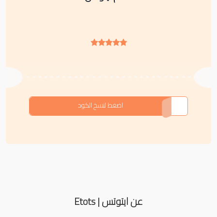
F-TIRRT
اضغط لنسخ الكود
عن ايتوتس | Etots