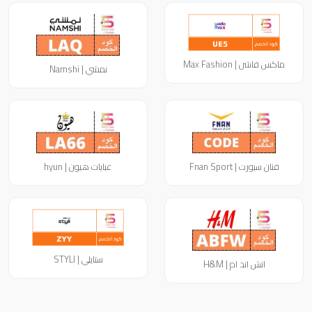
ماكس فاشن | Max Fashion
نمشي | Namshi
فنان سبورت | Fnan Sport
عبايات هيون | hyun
ستايلي | STYLI
اتش اند ام | H&M