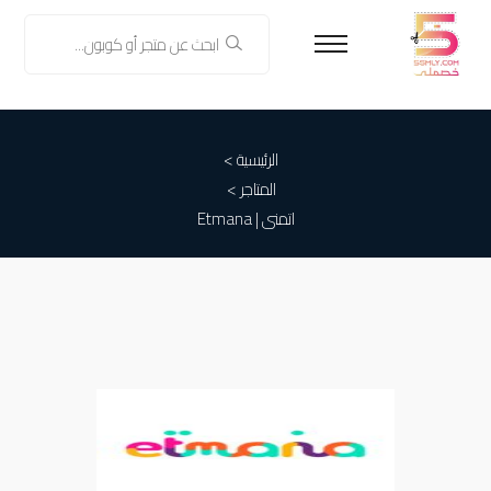
الرئيسية >
المتاجر >
اتمنى | Etmana