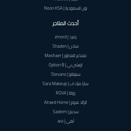
نون السعودية | Noon KSA
أحدث المتاجر
زمرد | zmord
شادن | Shaden
مشاعر للعطور | Mashaer
اوبشن بي | Option B
ستيفانو | Stevano
سارا ميك اب | Sara Makeup
روڤا | ROVA
الرائد هوم | Alraed Home
سديم | Sadeim
آيفي | aivi