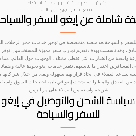
الصق كود الخصم في خانة الكوبون عند اتمام الشراء.
استمتع بالخصم الفوري على طلبك.
ذة شاملة عن إيغو للسفر والسياح
 للسفر والسياحة هو منصة متخصصة في توفير خدمات حجز الرحلات الج
نادق، وقد تأسست بهدف تقديم تجارب سفر مميزة للمستخدمين. توفر إ
ة واسعة من الخيارات التي تغطي مختلف الوجهات حول العالم، مما 
 المسافرين اختيار ما يناسبهم. تتميز خدمات إيغو بجودة عالية وضمان
ية تساعد العملاء في اتخاذ قراراتهم بسهولة وثقة. من خلال شراكاتها 
د من الفنادق والمطارات، نجحت إيغو في تلبية احتياجات السوق واست
شريحة واسعة من العملاء على مر الزمن.
سياسة الشحن والتوصيل في إيغو
للسفر والسياحة