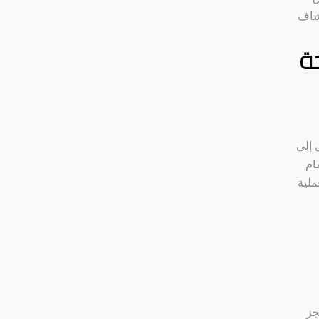
كشاف
ة
 إلى
ام
ملية
جز