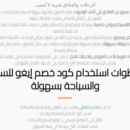
الرحلات والفنادق تجربة لا تُنسى.
سريع عن الفنادق في آلاف الوجهات:
يتميز التطبيق بواجهة سهلة الاستخدام تساعدك 
العثور على أفضل الأماكن بمجرد ضغطات قليلة.
تنافسية وعروض حصرية:
يوفر لك إيغو أفضل الأسعار مقابل خدمات عالية الجودة، مما
لك قيمة إضافية.
من وسريع:
يتمتع المستخدمون بتجربة حجز خالية من القلق بفضل الإجراءات الأمنية المت
 حجوزاتك بسهولة:
يمكنك بسهولة تتبع وإدارة حجوزاتك من خلال التطبيق، مما يجعل الع
بسيطة ومريحة.
ت فورية بأحدث العروض وتحديثات الحجز:
احصل على المعلومات الصحيحة في الوقت ال
بفضل الإشعارات المباشرة التي تحافظ على تحديثك بأفضل العروض.
ات استخدام كود خصم إيغو للس
والسياحة بسهولة
ادخل موقع
خصملي
وابحث عن كوبون إيغو للسفر والسياحة.
انسخ كود الخصم باضغطة واحدة.
انتقل الى الموقع الرسمي لـ إيغو للسفر والسياحة.
اضف المنتجات التي تريدها الى سلة التسوق.