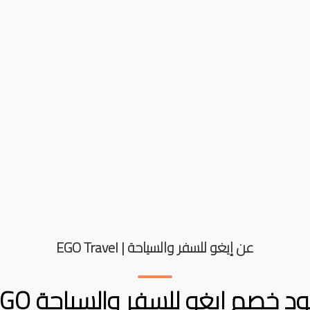
عن إيغو للسفر والسياحة | EGO Travel
كود خصم إيغو للسفر وال