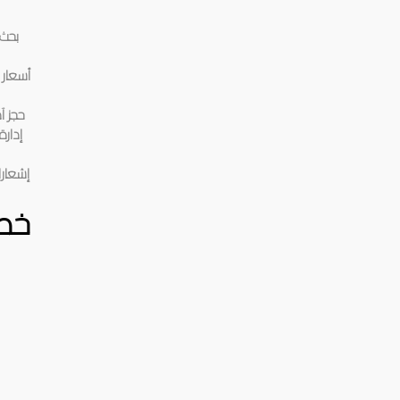
بحث 
أسعار 
حجز آ
إدارة
إشعارا
خطو