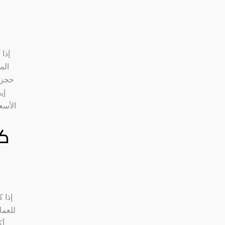
إذا
الم
حجز 
إي
الأسع
كو
إذا 
للعمل
أك