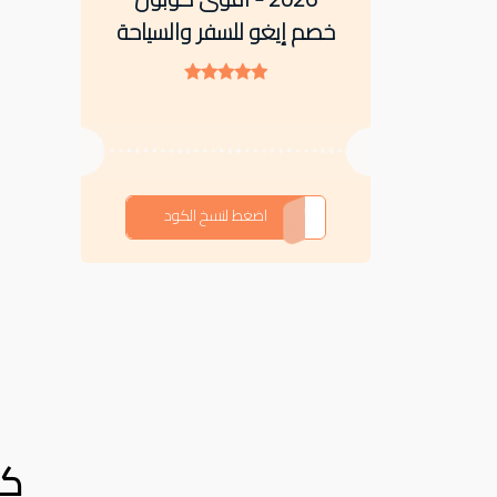
خصم إيغو للسفر والسياحة
LA12
اضغط لنسخ الكود