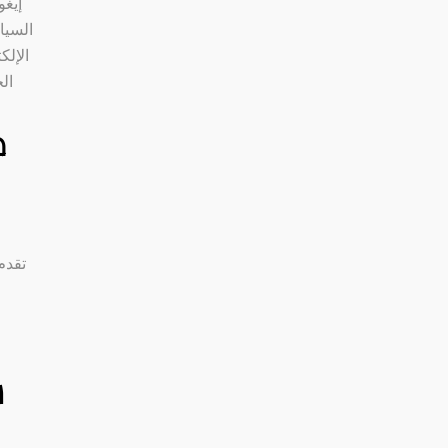
إيغ
السيا
الإل
ال
ط
تقدم
س