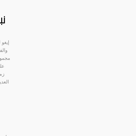
نب
إيغو
والف
مجموع
على
زمن
العدي