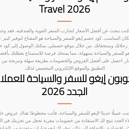
Travel 2026
 كنت تبحث عن أفضل الأسعار لتجارب السفر الجوية والفندقية، فقد وج
كان المناسب. كود خصم إيغو للسفر والسياحة هو المفتاح لتوفير كبير ع
رحلاتك ومنتجعاتك. من خلال موقع خصملي، يمكنك الوصول إلى كود 
غو للسفر والسياحة بسهولة، مما يمنحك فرصة للاستمتاع بعطلتك بأفض
ار. احصل على أفضل العروض والخصومات بطريقة سهلة ومريحة من 
التطبيق والموقع الإلكتروني المخصص لذلك.
بون إيغو للسفر والسياحة للعملا
الجدد 2026
كنت عميلًا جديدًا لإيغو للسفر والسياحة، فأنت محظوظ! هناك عروض خ
اء الجدد تتيح لك الاستفادة من خصومات مغرية تجعل من تجربتك في ا
ثر اقتصادية. بالإضافة إلى ذلك، توفر لك إيغو خيارات متعددة من الفناد