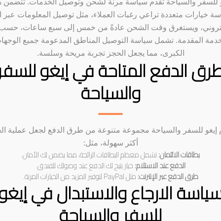
و للسفر والسياحة تقدم سياسة مرنة لشحن وتوصيل الخدمات. تتضمن ه
سة خيارات متعددة تراعي رغبات العملاء، مثل توصيل المعلومات عبر ال
كتروني، ويستغرق وقت الشحن عادةً من خمس إلى سبع ساعات، حسب 
خدمة المقدمة. تشمل سياسة التوصيل المناطق المدعومة جميع الوجها
الكبرى، مما يجعل الحجز تجربة مريحة وسلسة.
رق الدفع المتاحة في إيغو للسفر
والسياحة
 إيغو للسفر والسياحة مجموعة متنوعة من طرق الدفع لجعل عملية ال
أكثر سهولة، مثل:
بطاقات الائتمان:
تشمل معظم البطاقات الرائجة، مما يضمن لك الأمان.
الدفع عند الاستلام:
خيار يتيح لك الدفع عند وصولك للفندق.
طرق الدفع عبر الإنترنت:
مثل PayPal لتوفير المزيد من الخيارات المرنة.
ياسة الارجاع والاستبدال في إيغو
للسفر والسياحة