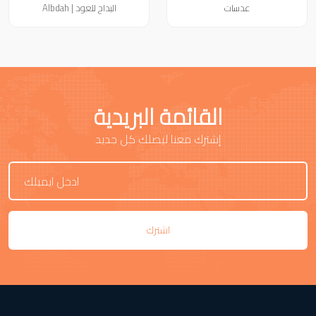
عدسات
البداح للعود | Albdah
القائمة البريدية
إشترك معنا ليصلك كل جديد
اشترك