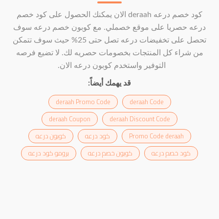
كود خصم درعه deraah الان يمكنك الحصول على كود خصم
درعه حصريا على موقع خصملي. مع كوبون خصم درعه سوف
تحصل على تخفيضات درعه تصل حتى 25% حيث سوف تتمكن
من شراء كل المنتجات بخصومات حصريه لك. لا تضيع فرصه
التوفير واستخدم كوبون درعه الان.
قد يهمك أيضاً:
deraah Promo Code
deraah Code
deraah Coupon
deraah Discount Code
Promo Code deraah
كود درعه
كوبون درعه
كود خصم درعه
كوبون خصم درعه
برومو كود درعه