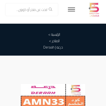
الرئيسية >
المتاجر >
درعه | Deraah