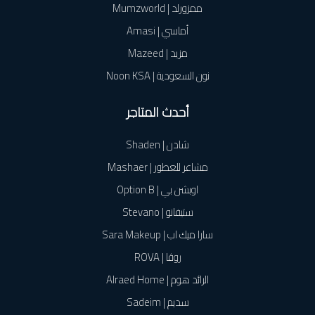
ممزورلد | Mumzworld
أماسي | Amasi
مزيد | Mazeed
نون السعودية | Noon KSA
أحدث المتاجر
شادن | Shaden
مشاعر للعطور | Mashaer
اوبشن بي | Option B
ستيفانو | Stevano
سارا ميك اب | Sara Makeup
روڤا | ROVA
الرائد هوم | Alraed Home
سديم | Sadeim