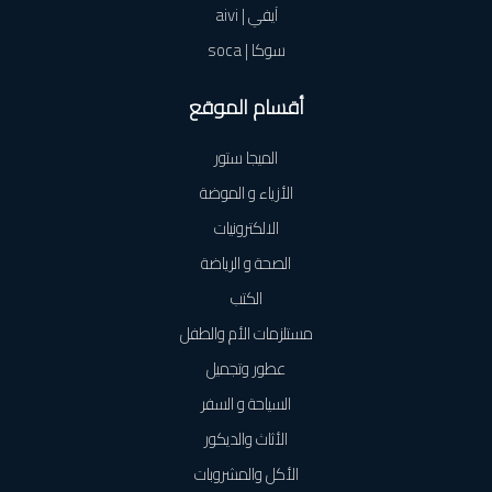
آيفي | aivi
سوكا | soca
أقسام الموقع
الميجا ستور
الأزياء و الموضة
الالكترونيات
الصحة و الرياضة
الكتب
مستلزمات الأم والطفل
عطور وتجميل
السياحة و السفر
الأثاث والديكور
الأكل والمشروبات