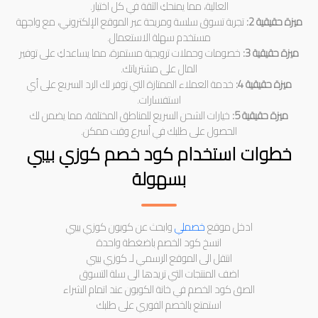
العالية، مما يمنحكِ الثقة في كل اختيار.
ميزة حقيقية 2:
تجربة تسوق سلسة ومريحة عبر الموقع الإلكتروني، مع واجهة
مستخدم سهلة الاستعمال.
ميزة حقيقية 3:
خصومات وحملات ترويجية مستمرة، مما يساعدكِ على توفير
المال على مشترياتك.
ميزة حقيقية 4:
خدمة العملاء الممتازة التي توفر لك الرد السريع على أي
استفسارات.
ميزة حقيقية 5:
خيارات الشحن السريع للمناطق المختلفة، مما يضمن لك
الحصول على طلبك في أسرع وقت ممكن.
خطوات استخدام كود خصم كوزي بيبي
بسهولة
ادخل موقع
خصملي
وابحث عن كوبون كوزي بيبي
انسخ كود الخصم باضغطة واحدة
انتقل الى الموقع الرسمي لـ كوزي بيبي
اضف المنتجات التي تريدها الى سلة التسوق
الصق كود الخصم في خانة الكوبون عند اتمام الشراء
استمتع بالخصم الفوري على طلبك