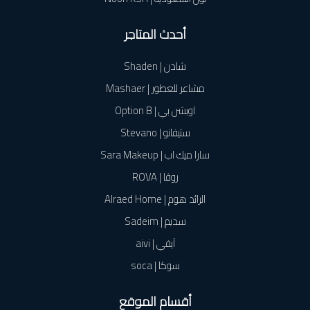
أحدث المتاجر
شادن | Shaden
مشاعر للعطور | Mashaer
اوبشن بي | Option B
ستيفانو | Stevano
سارا ميك اب | Sara Makeup
روڤا | ROVA
الرائد هوم | Alraed Home
سديم | Sadeim
آيفي | aivi
سوكا | soca
أقسام الموقع