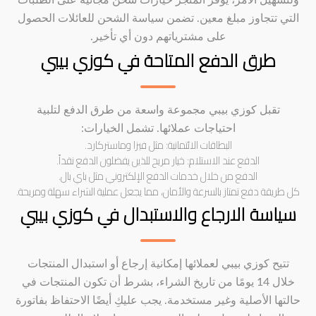
ولتسهيل الأمر، يوفر المتجر خيارات شحن مجانية على الطلبات
التي تتجاوز مبلغ معين. تضمن سياسة الشحن للعائلات الحصول
على مشترياتهم دون أي تأخير.
طرق الدفع المتاحة في كوزي بيبي
تقبل كوزي بيبي مجموعة واسعة من طرق الدفع لتلبية
احتياجات عملائها. تشمل الخيارات:
البطاقات الائتمانية: مثل فيزا وماستركارد.
الدفع عند الاستلام: خيار مريح للذين يفضلون الدفع نقداً.
الدفع من خلال خدمات الدفع الإلكتروني مثل باي بال.
كل طريقة دفع تمتاز بالسرعة والأمان، مما يجعل عملية الشراء سهلة ومريحة.
سياسة الارجاع والاستبدال في كوزي بيبي
تتيح كوزي بيبي لعملائها إمكانية إرجاع أو استبدال المنتجات
خلال 14 يومًا من تاريخ الشراء، بشرط أن تكون المنتجات في
حالتها الأصلية وغير مستخدمة. يجب عليكِ أيضًا الاحتفاظ بفاتورة