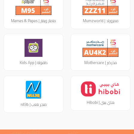
ممزورلد | Mumzworld
ماماز وباباز | Mamas & Papas
مذركير | Mothercare
طفولة | Kids App
هاي بيبي | Hibobi
متجر نلعب | nll3b