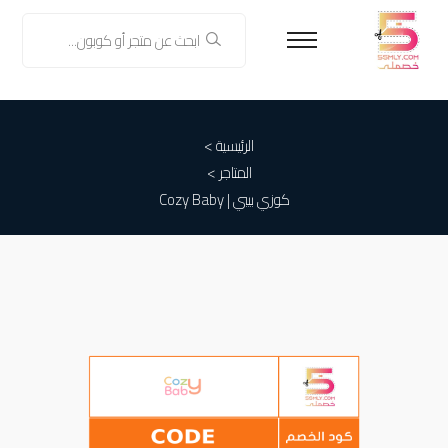
الرئيسية >
المتاجر >
كوزي بيبي | Cozy Baby