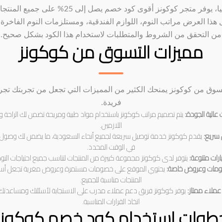
حاليا، يوفر متجر كوكونز أقوى كود خصم يصل إلى 25% على جميع ا
هذا العرض مراتب النوم، اللوازم الفندقية، ومستلزمات النوم الفاخرة. 
من التحقق من الشروط والمتطلبات لاستخدام هذا الكود بشكل صحيح.
مميزات التسوق من كوكونز
سوق من كوكونز يمنحك الكثير من المميزات التي تجعل من تجربتك تجر
فريدة.
 عالية الجودة:
يتم تصميم مراتب كوكونز باستخدام مواد طبية ومريحة تضمن لك الراحة و
اللازمين.
سريع:
يقدم كوكونز خدمة توصيل سريعة لجميع أنحاء السعودية، ما يضمن لك وصول
في الوقت المحدد.
ارات متنوعة:
يتوفر لدى كوكونز مجموعة كبيرة من المنتجات لتناسب جميع احتياجات النوم
مات وعروض خاصة:
يحتوي الموقع على خصومات مستمرة وعروض مغرية تجعل أسع
المنتجات مناسبة للجميع.
ملاء ممتاز:
يوفر كوكونز فريق دعم عملاء مدرب على الاستجابة لأسئلتك ومساعدتك
اتخاذ القرارات المناسبة.
طوات استخدام كود خصم كوكونز