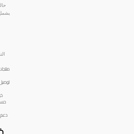
يشمل 
الت
منتجات
توصيل 
خي
حسو
دعم ع
خ