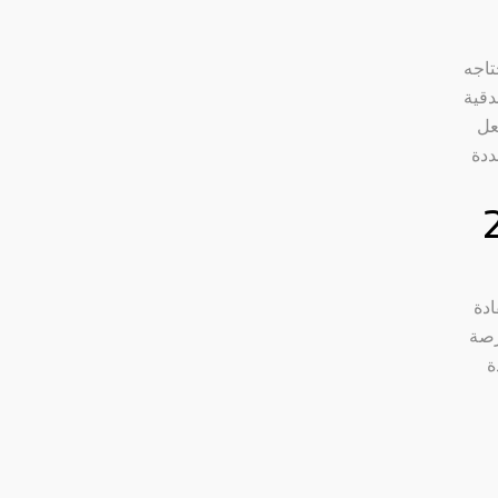
تاجه
دقية
عل
ددة
ادة
رصة
ة