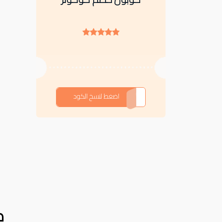
IV7PE
اضغط لنسخ الكود
ك