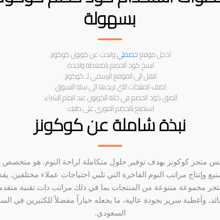
بسهولة
ادخل موقع
خصملي
وابحث عن كوبون كوكونز.
انسخ كود الخصم باضغطة واحدة.
انتقل الى الموقع الرسمي لـ كوكونز.
اضف المنتجات التي تريدها الى سلة التسوق.
الصق كود الخصم في خانة الكوبون عند اتمام الشراء.
استمتع بالخصم الفوري على طلبك.
نبذة شاملة عن كوكونز
س متجر كوكونز بهدف توفير حلول متكاملة لراحة النوم. هو متخصص 
نيع وإنتاج مراتب النوم الفاخرة التي تلبي احتياجات عملاء مختلفين. يقد
تجر مجموعة متنوعة من المنتجات بما في ذلك مراتب ذات تقنية متقدم
ئد، وأغطية سرير بجودة عالية، ما يجعله خياراً مفضلاً للكثيرين في الس
السعودي.