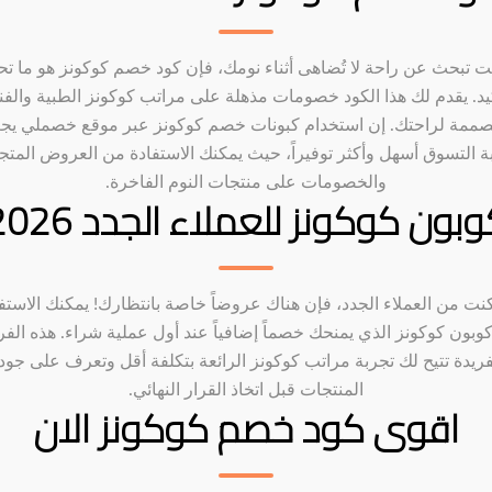
نت تبحث عن راحة لا تُضاهى أثناء نومك، فإن كود خصم كوكونز هو ما تح
كيد. يقدم لك هذا الكود خصومات مذهلة على مراتب كوكونز الطبية والفن
صممة لراحتك. إن استخدام كبونات خصم كوكونز عبر موقع خصملي يج
ة التسوق أسهل وأكثر توفيراً، حيث يمكنك الاستفادة من العروض المتج
والخصومات على منتجات النوم الفاخرة.
بون كوكونز للعملاء الجدد 2026
كنت من العملاء الجدد، فإن هناك عروضاً خاصة بانتظارك! يمكنك الاستف
وبون كوكونز الذي يمنحك خصماً إضافياً عند أول عملية شراء. هذه الف
فريدة تتيح لك تجربة مراتب كوكونز الرائعة بتكلفة أقل وتعرف على جود
المنتجات قبل اتخاذ القرار النهائي.
اقوى كود خصم كوكونز الان